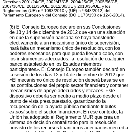
Directivas 2001/24/CE, 2002/47/CE, 2004/25/CE, 2005/56/CE,
2007/36/CE, 2011/35/UE, 2012/30/UE y 2013/36/UE, y los
Reglamentos (UE) n.º 1093/2010 y (UE) n.º 648/2012, del
Parlamento Europeo y del Consejo (DO L 173/190 de 12-6-2014).
(6) El Consejo Europeo declaró en sus Conclusiones
de 13 y 14 de diciembre de 2012 que «en una situación
en que la supervisión bancaria se haya transferido
efectivamente a un mecanismo único de supervisión,
hará falta un mecanismo único de resolución, con los
poderes necesarios para que pueda llevar a cabo, con
los instrumentos adecuados, la resolución de cualquier
banco establecido en los Estados miembros
participantes». El Consejo Europeo también declaró en
la sesión de los días 13 y 14 de diciembre de 2012 que
«El mecanismo único de resolución deberá basarse en
las contribuciones del propio sector financiero y contener
mecanismos de apoyo adecuados y eficaces. Este
dispositivo debería ser neutro a medio plazo desde el
punto de vista presupuestario, garantizando la
recuperación de la ayuda pública mediante tributos
ex post
sobre el sector financiero». En ese contexto, la
Unión ha adoptado el Reglamento MUR que crea un
sistema de decisión centralizado para la resolución,
provisto de los recursos financieros adecuados merced a