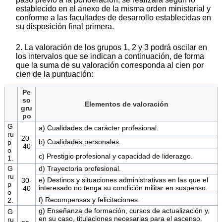
establecido en el anexo de la misma orden ministerial y
conforme a las facultades de desarrollo establecidas en
su disposición final primera.
2. La valoración de los grupos 1, 2 y 3 podrá oscilar en
los intervalos que se indican a continuación, de forma
que la suma de su valoración corresponda al cien por
cien de la puntuación:
Pe
so
Elementos de valoración
gru
po
G
a) Cualidades de carácter profesional.
ru
20-
b) Cualidades personales.
p
40
o
c) Prestigio profesional y capacidad de liderazgo.
1.
G
d) Trayectoria profesional.
ru
e) Destinos y situaciones administrativas en las que el
30-
p
interesado no tenga su condición militar en suspenso.
40
o
f) Recompensas y felicitaciones.
2.
g) Enseñanza de formación, cursos de actualización y,
G
en su caso, titulaciones necesarias para el ascenso.
ru