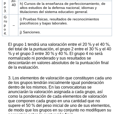
30-
p
h) Cursos de la enseñanza de perfeccionamiento, de
40
o
altos estudios de la defensa nacional, idiomas y
3.
titulaciones del sistema educativo general.
G
i) Pruebas físicas, resultados de reconocimientos
ru
psicofísicos y bajas laborales.
p
–
o
j) Sanciones.
4.
El grupo 1 tendrá una valoración entre el 20 % y el 40 %,
del total de la puntuación, el grupo 2 entre el 30 % y el 40
% y el grupo 3 entre 30 % y 40 %. El grupo 4 no será
normalizado ni ponderado y sus resultados se
descontarán en valores absolutos de la puntuación final
de la evaluación.
3. Los elementos de valoración que constituyen cada uno
de los grupos tendrán inicialmente igual ponderación
dentro de los mismos. En las convocatorias se
anunciarán la valoración asignada a cada grupo, así
como la ponderación de cada elementos de valoración
que componen cada grupo en una cantidad que no
supere el 50 % del peso inicial de uno de sus elementos,
de modo que los grupos en su conjunto no modifiquen su