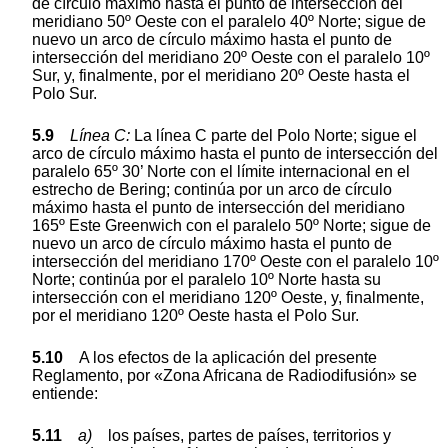
de círculo máximo hasta el punto de intersección del
meridiano 50º Oeste con el paralelo 40º Norte; sigue de
nuevo un arco de círculo máximo hasta el punto de
intersección del meridiano 20º Oeste con el paralelo 10º
Sur, y, finalmente, por el meridiano 20º Oeste hasta el
Polo Sur.
5.9
Lí
nea
C:
La línea C parte del Polo Norte; sigue el
arco de círculo máximo hasta el punto de intersección del
paralelo 65º 30’ Norte con el límite internacional en el
estrecho de Bering; continúa por un arco de círculo
máximo hasta el punto de intersección del meridiano
165º Este Greenwich con el paralelo 50º Norte; sigue de
nuevo un arco de círculo máximo hasta el punto de
intersección del meridiano 170º Oeste con el paralelo 10º
Norte; continúa por el paralelo 10º Norte hasta su
intersección con el meridiano 120º Oeste, y, finalmente,
por el meridiano 120º Oeste hasta el Polo Sur.
5.10
A los efectos de la aplicación del presente
Reglamento, por «Zona Africana de Radiodifusión» se
entiende:
5.11
a)
los países, partes de países, territorios y