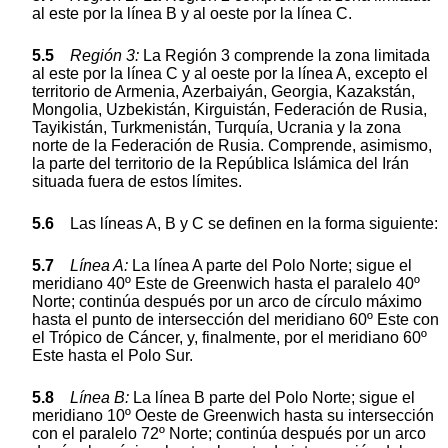
al este por la línea B y al oeste por la línea C.
5.5
Regió
n
3:
La Región 3 comprende la zona limitada
al este por la línea C y al oeste por la línea A, excepto el
territorio de Armenia, Azerbaiyán, Georgia, Kazakstán,
Mongolia, Uzbekistán, Kirguistán, Federación de Rusia,
Tayikistán, Turkmenistán, Turquía, Ucrania y la zona
norte de la Federación de Rusia. Comprende, asimismo,
la parte del territorio de la República Islámica del Irán
situada fuera de estos límites.
5.6
Las líneas A, B y C se definen en la forma siguiente:
5.7
Lí
nea
A:
La línea A parte del Polo Norte; sigue el
meridiano 40º Este de Greenwich hasta el paralelo 40º
Norte; continúa después por un arco de círculo máximo
hasta el punto de intersección del meridiano 60º Este con
el Trópico de Cáncer, y, finalmente, por el meridiano 60º
Este hasta el Polo Sur.
5.8
Lí
nea
B:
La línea B parte del Polo Norte; sigue el
meridiano 10º Oeste de Greenwich hasta su intersección
con el paralelo 72º Norte; continúa después por un arco