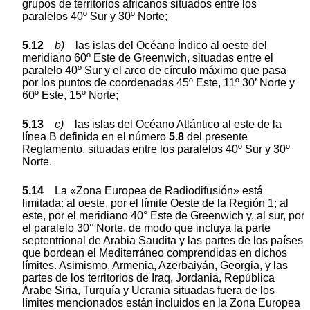
grupos de territorios africanos situados entre los
paralelos 40º Sur y 30º Norte;
5.12
b)
las islas del Océano Índico al oeste del
meridiano 60º Este de Greenwich, situadas entre el
paralelo 40º Sur y el arco de círculo máximo que pasa
por los puntos de coordenadas 45º Este, 11º 30’ Norte y
60º Este, 15º Norte;
5.13
c)
las islas del Océano Atlántico al este de la
línea B definida en el número
5.8
del presente
Reglamento, situadas entre los paralelos 40º Sur y 30º
Norte.
5.14
La «Zona Europea de Radiodifusión» está
limitada: al oeste, por el límite Oeste de la Región 1; al
este, por el meridiano 40° Este de Greenwich y, al sur, por
el paralelo 30° Norte, de modo que incluya la parte
septentrional de Arabia Saudita y las partes de los países
que bordean el Mediterráneo comprendidas en dichos
límites. Asimismo, Armenia, Azerbaiyán, Georgia, y las
partes de los territorios de Iraq, Jordania, República
Árabe Siria, Turquía y Ucrania situadas fuera de los
límites mencionados están incluidos en la Zona Europea