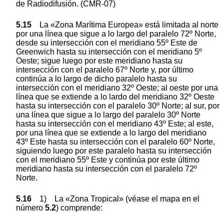
de Radiodifusión. (CMR-07)
5.15
La «Zona Marítima Europea» está limitada al norte
por una línea que sigue a lo largo del paralelo 72º Norte,
desde su intersección con el meridiano 55º Este de
Greenwich hasta su intersección con el meridiano 5º
Oeste; sigue luego por este meridiano hasta su
intersección con el paralelo 67º Norte y, por último
continúa a lo largo de dicho paralelo hasta su
intersección con el meridiano 32º Oeste; al oeste por una
línea que se extiende a lo lardo del meridiano 32º Oeste
hasta su intersección con el paralelo 30º Norte; al sur, por
una línea que sigue a lo largo del paralelo 30º Norte
hasta su intersección con el meridiano 43º Este; al este,
por una línea que se extiende a lo largo del meridiano
43º Este hasta su intersección con el paralelo 60º Norte,
siguiendo luego por este paralelo hasta su intersección
con el meridiano 55º Este y continúa por este último
meridiano hasta su intersección con el paralelo 72º
Norte.
5.16
1) La «Zona Tropical» (véase el mapa en el
número
5.2
) comprende: