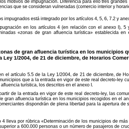
los motivos de impugnación. Diferencia para ello tres grandes
encias que se consideran vulneradas (comercio interior y horari
 impugnados está integrado por los artículos 4, 5, 6, 7.2 y anex
pugnación en los artículos 4 (en relación con el anexo I), 5 
inadas «zonas de gran afluencia turística» establecida en e
onas de gran afluencia turística en los municipios 
 la Ley 1/2004, de 21 de diciembre, de Horarios Comer
 en el artículo 5.5 de la Ley 1/2004, de 21 de diciembre, de H
municipios que a la entrada en vigor de este real decreto-ley c
fluencia turística, los descritos en el anexo I.
partir de la entrada en vigor de este real decreto-ley, las c
 gran afluencia turística en los municipios recogidos en el a
 comerciantes dispondrán de plena libertad para la apertura de 
ulo 4 lleva por rúbrica «Determinación de los municipios de m
superior a 600.000 personas o un número de pasajeros de cruce