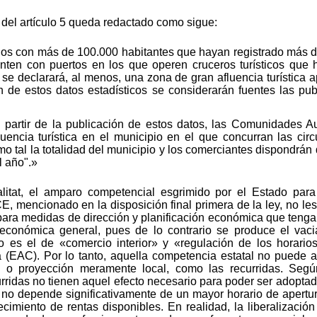
del artículo 5 queda redactado como sigue:
pios con más de 100.000 habitantes que hayan registrado más 
nten con puertos en los que operen cruceros turísticos que 
e declarará, al menos, una zona de gran afluencia turística apl
n de estos datos estadísticos se considerarán fuentes las pub
a partir de la publicación de estos datos, las Comunidades
encia turística en el municipio en el que concurran las cir
o tal la totalidad del municipio y los comerciantes dispondrán 
l año".»
litat, el amparo competencial esgrimido por el Estado para
E, mencionado en la disposición final primera de la ley, no les
ara medidas de dirección y planificación económica que tengan
d económica general, pues de lo contrario se produce el vac
 es el de «comercio interior» y «regulación de los horarios
 (EAC). Por lo tanto, aquella competencia estatal no puede
o proyección meramente local, como las recurridas. Según
curridas no tienen aquel efecto necesario para poder ser adopta
al no depende significativamente de un mayor horario de apert
imiento de rentas disponibles. En realidad, la liberalizació