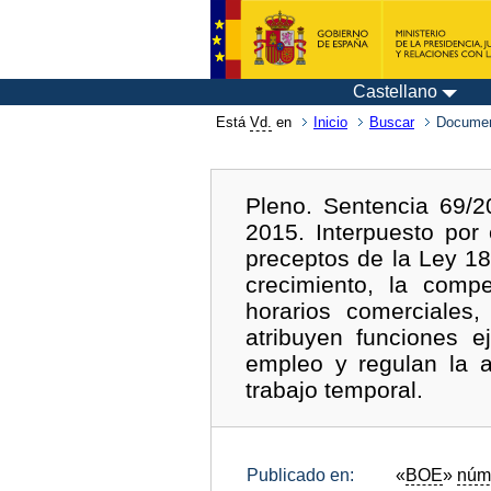
Castellano
Está
Vd.
en
Inicio
Buscar
Documen
Pleno. Sentencia 69/2
2015. Interpuesto por
preceptos de la Ley 1
crecimiento, la compe
horarios comerciales
atribuyen funciones e
empleo y regulan la a
trabajo temporal.
Publicado en:
«
BOE
»
núm