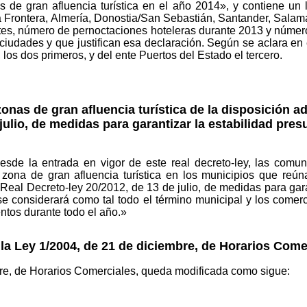
s de gran afluencia turística en el año 2014», y contiene un 
la Frontera, Almería, Donostia/San Sebastián, Santander, Sal
tes, número de pernoctaciones hoteleras durante 2013 y número 
iudades y que justifican esa declaración. Según se aclara en
, los dos primeros, y del ente Puertos del Estado el tercero.
onas de gran afluencia turística de la disposición a
julio, de medidas para garantizar la estabilidad pre
esde la entrada en vigor de este real decreto-ley, las com
ona de gran afluencia turística en los municipios que reúna
Real Decreto-ley 20/2012, de 13 de julio, de medidas para gara
se considerará como tal todo el término municipal y los comer
entos durante todo el año.»
la Ley 1/2004, de 21 de diciembre, de Horarios Come
re, de Horarios Comerciales, queda modificada como sigue: