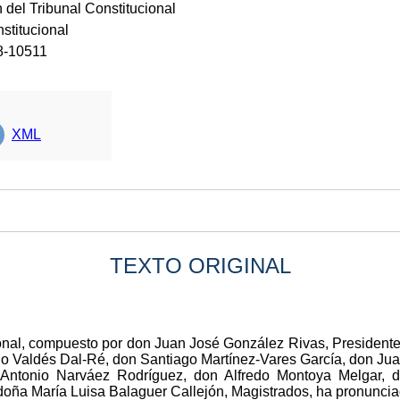
 del Tribunal Constitucional
stitucional
8-10511
XML
TEXTO ORIGINAL
ional, compuesto por don Juan José González Rivas, President
o Valdés Dal-Ré, don Santiago Martínez-Vares García, don Jua
 Antonio Narváez Rodríguez, don Alfredo Montoya Melgar, 
ña María Luisa Balaguer Callejón, Magistrados, ha pronunci