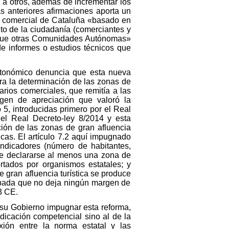
 a otros, además de incrementar los
s anteriores afirmaciones aporta un
ma comercial de Cataluña «basado en
nto de la ciudadanía (comerciantes y
s que otras Comunidades Autónomas»
de informes o estudios técnicos que
autonómico denuncia que esta nueva
ra la determinación de las zonas de
rarios comerciales, que remitía a las
gen de apreciación que valoró la
 5, introducidas primero por el Real
 el Real Decreto-ley 8/2014 y esta
ción de las zonas de gran afluencia
cas. El artículo 7.2 aquí impugnado
indicadores (número de habitantes,
ebe declararse al menos una zona de
rtados por organismos estatales; y
 gran afluencia turística se produce
cabada que no deja ningún margen de
3 CE.
 su Gobierno impugnar esta reforma,
ndicación competencial sino al de la
xión entre la norma estatal y las