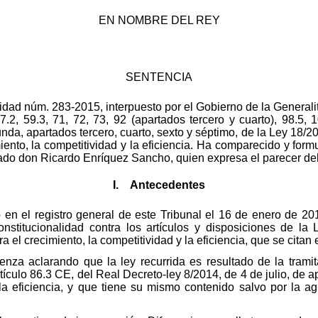
EN NOMBRE DEL REY
SENTENCIA
lidad núm. 283-2015, interpuesto por el Gobierno de la Generalit
 7.2, 59.3, 71, 72, 73, 92 (apartados tercero y cuarto), 98.5, 
nda, apartados tercero, cuarto, sexto y séptimo, de la Ley 18/2
ento, la competitividad y la eficiencia. Ha comparecido y for
ado don Ricardo Enríquez Sancho, quien expresa el parecer del
I. Antecedentes
en el registro general de este Tribunal el 16 de enero de 201
onstitucionalidad contra los artículos y disposiciones de la
el crecimiento, la competitividad y la eficiencia, que se citan
ienza aclarando que la ley recurrida es resultado de la tram
rtículo 86.3 CE, del Real Decreto-ley 8/2014, de 4 de julio, de
y la eficiencia, y que tiene su mismo contenido salvo por la 