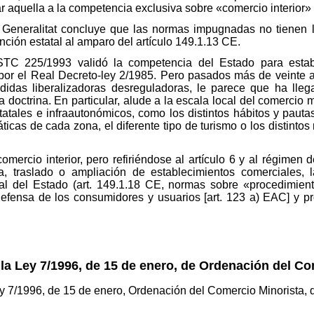
 aquella a la competencia exclusiva sobre «comercio interior» 
 Generalitat concluye que las normas impugnadas no tienen la
nción estatal al amparo del artículo 149.1.13 CE.
TC 225/1993 validó la competencia del Estado para estable
por el Real Decreto-ley 2/1985. Pero pasados más de veinte a
idas liberalizadoras desreguladoras, le parece que ha lle
 doctrina. En particular, alude a la escala local del comercio m
statales e infraautonómicos, como los distintos hábitos y pau
ticas de cada zona, el diferente tipo de turismo o los distintos
mercio interior, pero refiriéndose al artículo 6 y al régimen d
a, traslado o ampliación de establecimientos comerciales, 
l del Estado (art. 149.1.18 CE, normas sobre «procedimient
fensa de los consumidores y usuarios [art. 123 a) EAC] y pro
la Ley 7/1996, de 15 de enero, de Ordenación del Co
 Ley 7/1996, de 15 de enero, Ordenación del Comercio Minorista