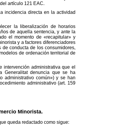
del artículo 121 EAC.
 incidencia directa en la actividad
cer la liberalización de horarios
ños de aquella sentencia, y ante la
gado el momento de «recapitular» y
inorista y a factores diferenciadores
tas de conducta de los consumidores,
 modelos de ordenación territorial de
e intervención administrativa que el
la Generalitat denuncia que se ha
o administrativo común») y se han
cedimiento administrativo (art. 159
mercio Minorista.
, que queda redactado como sigue: