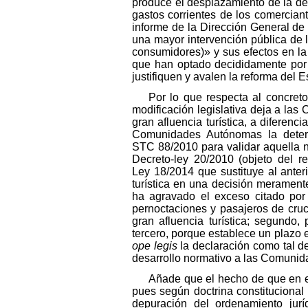
produce el desplazamiento de la de
gastos corrientes de los comercian
informe de la Dirección General de
una mayor intervención pública de l
consumidores)» y sus efectos en l
que han optado decididamente por l
justifiquen y avalen la reforma del E
Por lo que respecta al concre
modificación legislativa deja a la
gran afluencia turística, a diferenc
Comunidades Autónomas la determ
STC 88/2010 para validar aquella no
Decreto-ley 20/2010 (objeto del r
Ley 18/2014 que sustituye al anter
turística en una decisión merament
ha agravado el exceso citado por 
pernoctaciones y pasajeros de cruc
gran afluencia turística; segundo
tercero, porque establece un plazo 
ope legis
la declaración como tal d
desarrollo normativo a las Comunid
Añade que el hecho de que en e
pues según doctrina constitucional 
depuración del ordenamiento jurí