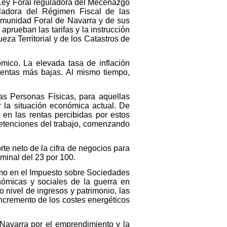
a Ley Foral reguladora del Mecenazgo
uladora del Régimen Fiscal de las
Comunidad Foral de Navarra y de sus
prueban las tarifas y la instrucción
za Territorial y de los Catastros de
ómico. La elevada tasa de inflación
 rentas más bajas. Al mismo tiempo,
.
as Personas Físicas, para aquellas
 la situación económica actual. De
en las rentas percibidas por estos
retenciones del trabajo, comenzando
te neto de la cifra de negocios para
inal del 23 por 100.
omo en el Impuesto sobre Sociedades
ómicas y sociales de la guerra en
 nivel de ingresos y patrimonio, las
incremento de los costes energéticos
Navarra por el emprendimiento y la