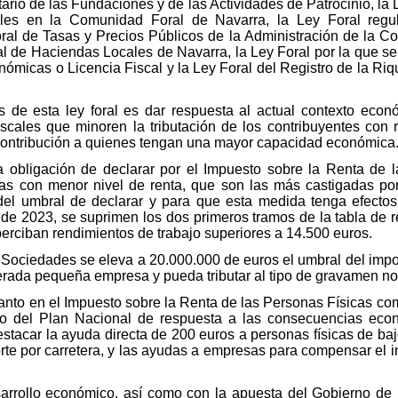
ario de las Fundaciones y de las Actividades de Patrocinio, l
cales en la Comunidad Foral de Navarra, la Ley Foral reg
ral de Tasas y Precios Públicos de la Administración de la 
de Haciendas Locales de Navarra, la Ley Foral por la que se a
micas o Licencia Fiscal y la Ley Foral del Registro de la Rique
s de esta ley foral es dar respuesta al actual contexto econ
scales que minoren la tributación de los contribuyentes con
 contribución a quienes tengan una mayor capacidad económica
 obligación de declarar por el Impuesto sobre la Renta de l
tas con menor nivel de renta, que son las más castigadas por
del umbral de declarar y para que esta medida tenga efectos 
 de 2023, se suprimen los dos primeros tramos de la tabla de 
perciban rendimientos de trabajo superiores a 14.500 euros.
 Sociedades se eleva a 20.000.000 de euros el umbral del impor
ada pequeña empresa y pueda tributar al tipo de gravamen nom
anto en el Impuesto sobre la Renta de las Personas Físicas c
o del Plan Nacional de respuesta a las consecuencias econ
stacar la ayuda directa de 200 euros a personas físicas de bajo
orte por carretera, y las ayudas a empresas para compensar el 
arrollo económico, así como con la apuesta del Gobierno de 