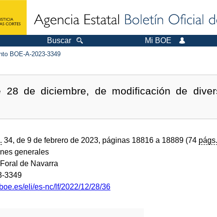
Buscar
Mi BOE
to BOE-A-2023-3349
e 28 de diciembre, de modificación de diver
.
34, de 9 de febrero de 2023, páginas 18816 a 18889 (74
págs
ones generales
Foral de Navarra
3-3349
boe.es/eli/es-nc/lf/2022/12/28/36