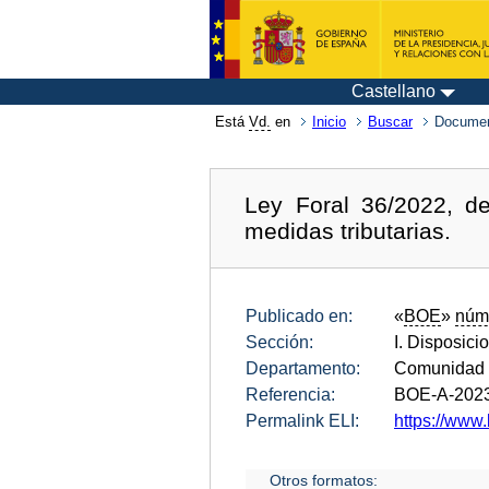
Castellano
Está
Vd.
en
Inicio
Buscar
Documen
Ley Foral 36/2022, d
medidas tributarias.
Publicado en:
«
BOE
»
núm
Sección:
I. Disposici
Departamento:
Comunidad 
Referencia:
BOE-A-202
Permalink ELI:
https://www.
Otros formatos: