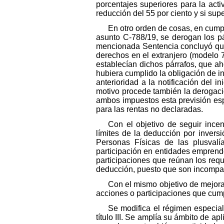
porcentajes superiores para la acti
reducción del 55 por ciento y si supe
En otro orden de cosas, en cumpl
asunto C-788/19, se derogan los pár
mencionada Sentencia concluyó que 
derechos en el extranjero (modelo 7
establecían dichos párrafos, que ah
hubiera cumplido la obligación de in
anterioridad a la notificación del 
motivo procede también la derogaci
ambos impuestos esta previsión espe
para las rentas no declaradas.
Con el objetivo de seguir ince
límites de la deducción por inver
Personas Físicas de las plusvalí
participación en entidades emprende
participaciones que reúnan los requ
deducción, puesto que son incompat
Con el mismo objetivo de mejorar
acciones o participaciones que cump
Se modifica el régimen especial
título III. Se amplía su ámbito de ap