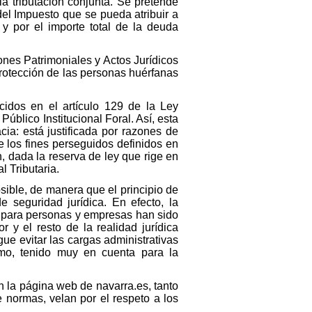
a tributación conjunta. Se pretende
del Impuesto que se pueda atribuir a
y por el importe total de la deuda
ones Patrimoniales y Actos Jurídicos
rotección de las personas huérfanas
cidos en el artículo 129 de la Ley
blico Institucional Foral. Así, esta
cia: está justificada por razones de
e los fines perseguidos definidos en
, dada la reserva de ley que rige en
l Tributaria.
osible, de manera que el principio de
 seguridad jurídica. En efecto, la
re para personas y empresas han sido
 y el resto de la realidad jurídica
igue evitar las cargas administrativas
ismo, tenido muy en cuenta para la
n la página web de navarra.es, tanto
 normas, velan por el respeto a los