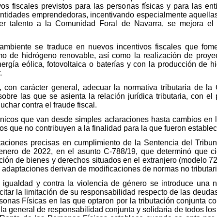
vos fiscales previstos para las personas físicas y para las 
entidades emprendedoras, incentivando especialmente aquella
aer talento a la Comunidad Foral de Navarra, se mejora el
mbiente se traduce en nuevos incentivos fiscales que fomen
mo de hidrógeno renovable, así como la realización de proyec
ergía eólica, fotovoltaica o baterías y con la producción de h
.
, con carácter general, adecuar la normativa tributaria de l
obre las que se asienta la relación jurídica tributaria, con e
uchar contra el fraude fiscal.
écnicos que van desde simples aclaraciones hasta cambios en 
os que no contribuyen a la finalidad para la que fueron establec
taciones precisas en cumplimiento de la Sentencia del Tribun
nero de 2022, en el asunto C-788/19, que determinó que cie
ción de bienes y derechos situados en el extranjero (modelo 72
s adaptaciones derivan de modificaciones de normas no tributari
a igualdad y contra la violencia de género se introduce una
citar la limitación de su responsabilidad respecto de las deuda
onas Físicas en las que optaron por la tributación conjunta c
la general de responsabilidad conjunta y solidaria de todos los