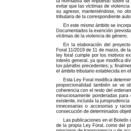
la normativa del Impuesto sobre la
evitar que las víctimas de violenci
su agresor, manteniéndose, no obs
tributaria de la correspondiente aut
En este mismo ámbito se incorpo
Documentados la exención prevista 
víctimas de la violencia de género.
En la elaboración del proyecto
Foral 11/2019 de 11 de marzo, de la 
ley foral cumple por los motivos ex
interés general, ya que modifica div
los párrafos precedentes; y, finalm
el ámbito tributario establecida en e
Esta Ley Foral modifica determin
proporcionalidad también se ve ob
coherencia con el resto del ordenami
minuciosamente ponderadas para con
existente, incluida la jurisprudencia
innecesarias o accesorias y racio
consecución de determinados objetiv
Las publicaciones en el Boletín 
de la propia Ley Foral, como del p
principios de transparencia y de acc