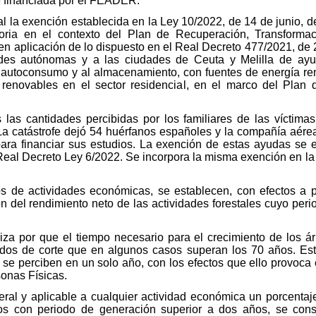
te financiada por el FEADER.
al la exención establecida en la Ley 10/2022, de 14 de junio, 
catoria en el contexto del Plan de Recuperación, Transformac
 aplicación de lo dispuesto en el Real Decreto 477/2021, de 2
des autónomas y a las ciudades de Ceuta y Melilla de ayu
 autoconsumo y al almacenamiento, con fuentes de energía re
renovables en el sector residencial, en el marco del Plan
s las cantidades percibidas por los familiares de las víctim
a catástrofe dejó 54 huérfanos españoles y la compañía aére
ra financiar sus estudios. La exención de estas ayudas se es
al Decreto Ley 6/2022. Se incorpora la misma exención en la n
os de actividades económicas, se establecen, con efectos a p
n del rendimiento neto de las actividades forestales cuyo per
eriza por que el tiempo necesario para el crecimiento de los á
dos de corte que en algunos casos superan los 70 años. Esto
se perciben en un solo año, con los efectos que ello provoca 
onas Físicas.
ral y aplicable a cualquier actividad económica un porcentaj
tos con periodo de generación superior a dos años, se cons