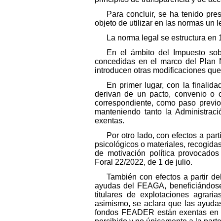
Para concluir, se ha tenido pre
objeto de utilizar en las normas un l
La norma legal se estructura en 1
En el ámbito del Impuesto so
concedidas en el marco del Plan 
introducen otras modificaciones que
En primer lugar, con la finalida
derivan de un pacto, convenio o c
correspondiente, como paso previo a
manteniendo tanto la Administraci
exentas.
Por otro lado, con efectos a pa
psicológicos o materiales, recogida
de motivación política provocados
Foral 22/2022, de 1 de julio.
También con efectos a partir de
ayudas del FEAGA, beneficiándose 
titulares de explotaciones agraria
asimismo, se aclara que las ayudas
fondos FEADER están exentas en su 