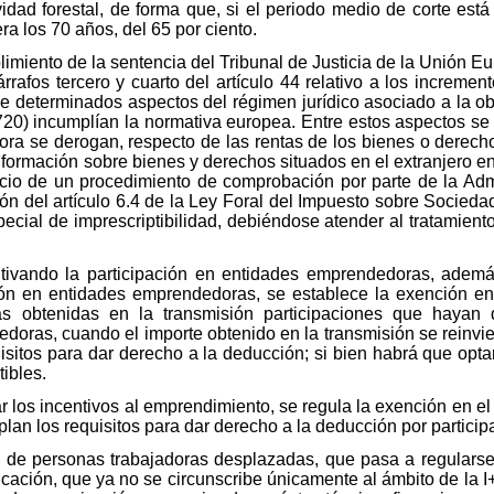
vidad forestal, de forma que, si el periodo medio de corte est
ra los 70 años, del 65 por ciento.
imiento de la sentencia del Tribunal de Justicia de la Unión E
rafos tercero y cuarto del artículo 44 relativo a los increment
determinados aspectos del régimen jurídico asociado a la ob
20) incumplían la normativa europea. Entre estos aspectos se 
ora se derogan, respecto de las rentas de los bienes o derech
formación sobre bienes y derechos situados en el extranjero en 
inicio de un procedimiento de comprobación por parte de la Adm
ón del artículo 6.4 de la Ley Foral del Impuesto sobre Socied
cial de imprescriptibilidad, debiéndose atender al tratamiento 
ntivando la participación en entidades emprendedoras, ademá
sión en entidades emprendedoras, se establece la exención en
as obtenidas en la transmisión participaciones que hayan
doras, cuando el importe obtenido en la transmisión se reinvi
isitos para dar derecho a la deducción; si bien habrá que optar
ibles.
 los incentivos al emprendimiento, se regula la exención en el
lan los requisitos para dar derecho a la deducción por partic
 de personas trabajadoras desplazadas, que pasa a regularse e
licación, que ya no se circunscribe únicamente al ámbito de la I