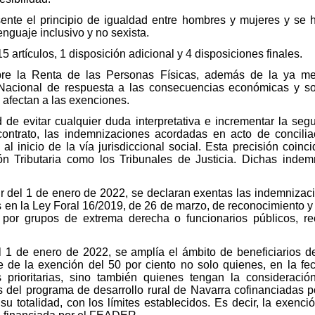
sente el principio de igualdad entre hombres y mujeres y se 
enguaje inclusivo y no sexista.
5 artículos, 1 disposición adicional y 4 disposiciones finales.
bre la Renta de las Personas Físicas, además de la ya m
Nacional de respuesta a las consecuencias económicas y soc
 afectan a las exenciones.
d de evitar cualquier duda interpretativa e incrementar la seg
ontrato, las indemnizaciones acordadas en acto de conciliaci
l inicio de la vía jurisdiccional social. Esta precisión coinc
ón Tributaria como los Tribunales de Justicia. Dichas indemn
rtir del 1 de enero de 2022, se declaran exentas las indemniza
s en la Ley Foral 16/2019, de 26 de marzo, de reconocimiento y 
 por grupos de extrema derecha o funcionarios públicos, r
l 1 de enero de 2022, se amplía el ámbito de beneficiarios d
de la exención del 50 por ciento no solo quienes, en la f
s prioritarias, sino también quienes tengan la consideración 
 del programa de desarrollo rural de Navarra cofinanciadas p
totalidad, con los límites establecidos. Es decir, la exenci