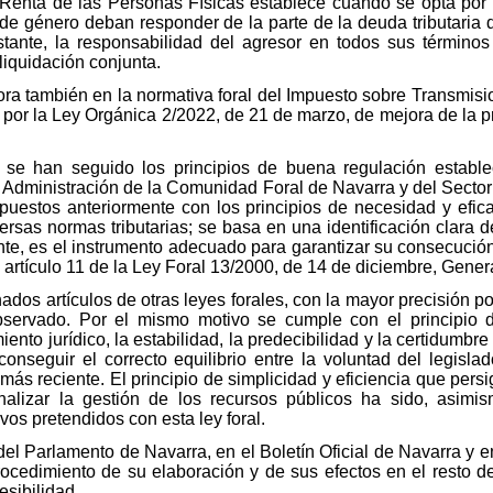
 Renta de las Personas Físicas establece cuando se opta por l
a de género deban responder de la parte de la deuda tributaria 
tante, la responsabilidad del agresor en todos sus términos 
oliquidación conjunta.
ra también en la normativa foral del Impuesto sobre Transmisi
por la Ley Orgánica 2/2022, de 21 de marzo, de mejora de la p
 se han seguido los principios de buena regulación estable
Administración de la Comunidad Foral de Navarra y del Sector Pú
puestos anteriormente con los principios de necesidad y efica
ersas normas tributarias; se basa en una identificación clara d
ente, es el instrumento adecuado para garantizar su consecución
l artículo 11 de la Ley Foral 13/2000, de 14 de diciembre, Genera
ados artículos de otras leyes forales, con la mayor precisión p
servado. Por el mismo motivo se cumple con el principio de
ento jurídico, la estabilidad, la predecibilidad y la certidumb
seguir el correcto equilibrio entre la voluntad del legislador
 más reciente. El principio de simplicidad y eficiencia que pers
nalizar la gestión de los recursos públicos ha sido, asim
os pretendidos con esta ley foral.
del Parlamento de Navarra, en el Boletín Oficial de Navarra y e
rocedimiento de su elaboración y de sus efectos en el resto de
esibilidad.