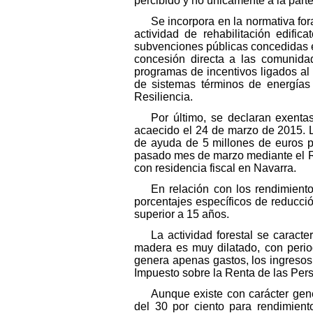
percibido y no únicamente a la par
Se incorpora en la normativa for
actividad de rehabilitación edifi
subvenciones públicas concedidas en
concesión directa a las comunida
programas de incentivos ligados al
de sistemas términos de energías 
Resiliencia.
Por último, se declaran exenta
acaecido el 24 de marzo de 2015. L
de ayuda de 5 millones de euros pa
pasado mes de marzo mediante el Re
con residencia fiscal en Navarra.
En relación con los rendimient
porcentajes específicos de reducció
superior a 15 años.
La actividad forestal se caract
madera es muy dilatado, con perio
genera apenas gastos, los ingresos 
Impuesto sobre la Renta de las Pers
Aunque existe con carácter gene
del 30 por ciento para rendimien