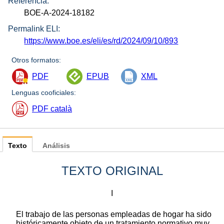
Referencia:
BOE-A-2024-18182
Permalink ELI:
https://www.boe.es/eli/es/rd/2024/09/10/893
Otros formatos:
PDF
EPUB
XML
Lenguas cooficiales:
PDF català
Texto
Análisis
TEXTO ORIGINAL
I
El trabajo de las personas empleadas de hogar ha sido
históricamente objeto de un tratamiento normativo muy