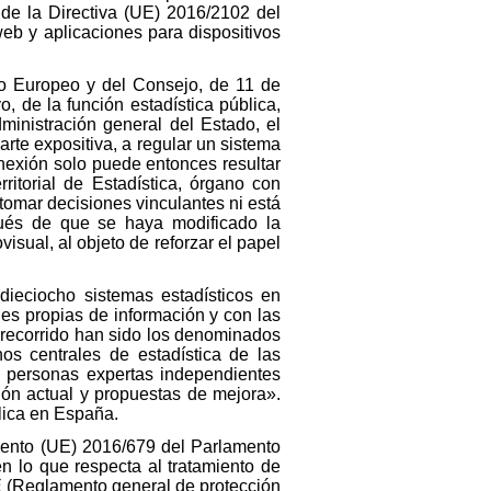
 de la Directiva (UE) 2016/2102 del
eb y aplicaciones para dispositivos
to Europeo y del Consejo, de 11 de
, de la función estadística pública,
dministración general del Estado, el
arte expositiva, a regular un sistema
nexión solo puede entonces resultar
ritorial de Estadística, órgano con
 tomar decisiones vinculantes ni está
ués de que se haya modificado la
sual, al objeto de reforzar el papel
dieciocho sistemas estadísticos en
es propias de información y con las
e recorrido han sido los denominados
os centrales de estadística de las
 personas expertas independientes
ión actual y propuestas de mejora».
blica en España.
amento (UE) 2016/679 del Parlamento
en lo que respecta al tratamiento de
CE (Reglamento general de protección