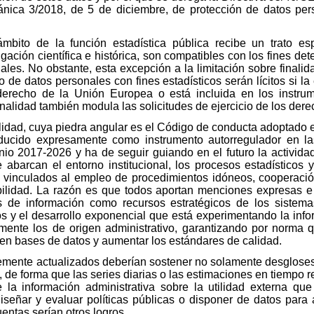
ánica 3/2018, de 5 de diciembre, de protección de datos per
mbito de la función estadística pública recibe un trato esp
igación científica e histórica, son compatibles con los fines de
les. No obstante, esta excepción a la limitación sobre finalid
 de datos personales con fines estadísticos serán lícitos si la
erecho de la Unión Europea o está incluida en los instrum
nalidad también modula las solicitudes de ejercicio de los der
dad, cuya piedra angular es el Código de conducta adoptado e
oducido expresamente como instrumento autorregulador en l
nio 2017-2026 y ha de seguir guiando en el futuro la actividad
e abarcan el entorno institucional, los procesos estadísticos y
s vinculados al empleo de procedimientos idóneos, cooperación
bilidad. La razón es que todos aportan menciones expresas e
as de información como recursos estratégicos de los sistemas
s y el desarrollo exponencial que está experimentando la infor
mente los de origen administrativo, garantizando por norma q
s en bases de datos y aumentar los estándares de calidad.
emente actualizados deberían sostener no solamente desgloses 
 de forma que las series diarias o las estimaciones en tiempo r
 la información administrativa sobre la utilidad externa qu
iseñar y evaluar políticas públicas o disponer de datos para 
entas serían otros logros.