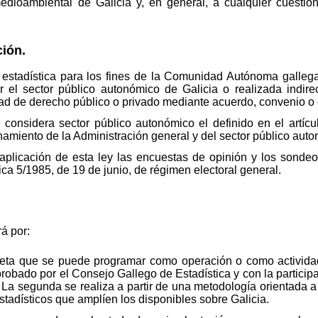
medioambiental de Galicia y, en general, a cualquier cuestió
ción.
 estadística para los fines de la Comunidad Autónoma gallega
r el sector público autonómico de Galicia o realizada indire
dad de derecho público o privado mediante acuerdo, convenio o 
e considera sector público autonómico el definido en el artíc
namiento de la Administración general y del sector público auto
plicación de esta ley las encuestas de opinión y los sondeo
nica 5/1985, de 19 de junio, de régimen electoral general.
á por:
reta que se puede programar como operación o como actividad 
probado por el Consejo Gallego de Estadística y con la particip
. La segunda se realiza a partir de una metodología orientada a
estadísticos que amplíen los disponibles sobre Galicia.