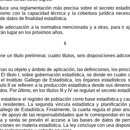
duce una reglamentación más precisa sobre el secreto estadísti
ismo con la capacidad técnica y la cobertura jurídica necesa
de datos de finalidad estadística.
de adecuación a la normativa mencionada y a otras, para ir aj
án lugar en los próximos años.
II
iene un título preliminar, cuatro títulos, seis disposiciones adic
inan su objeto y ámbito de aplicación, las definiciones, los pri
 El título I, sobre gobernación estadística, se divide en cuatro
el Instituto Gallego de Estadística, los órganos estadísticos
título II se refieren a la producción estadística desde sus dimen
os. Por último, en los títulos III y IV se regulan el secreto esta
 establece el registro de población como base estadística y cau
 residentes. La segunda vincula estadística y planificación p
allego de Estadística. Finalmente, la cuarta regula el plan a
de apoyo de las responsabilidades que le correspondan en la
ta y sexta se prevén el acceso a las bases de datos de pers
cciones en materia estadística. La ley concluye con una dispo