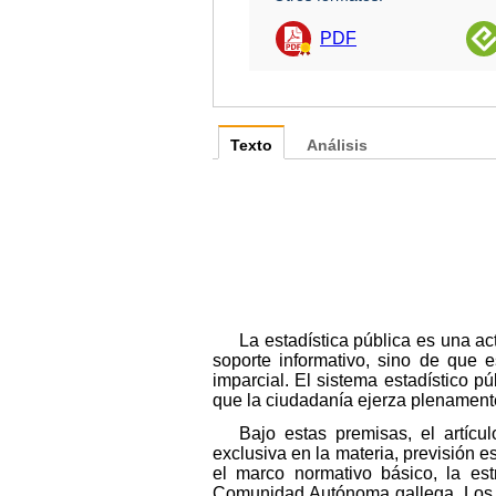
PDF
Texto
Análisis
La estadística pública es una a
soporte informativo, sino de que 
imparcial. El sistema estadístico p
que la ciudadanía ejerza plenament
Bajo estas premisas, el artíc
exclusiva en la materia, previsión e
el marco normativo básico, la estr
Comunidad Autónoma gallega. Los añ