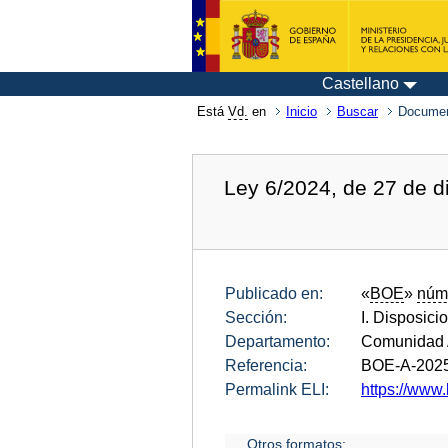
Castellano
Está
Vd.
en
Inicio
Buscar
Documen
Ley 6/2024, de 27 de di
Publicado en:
«
BOE
»
núm
Sección:
I. Disposici
Departamento:
Comunidad 
Referencia:
BOE-A-202
Permalink ELI:
https://www.
Otros formatos: