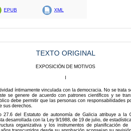
EPUB
XML
TEXTO ORIGINAL
EXPOSICIÓN DE MOTIVOS
I
ctividad íntimamente vinculada con la democracia. No se trata
este se genere de acuerdo con patrones científicos y se tra
úblico debe permitir que las personas con responsabilidades po
e sus derechos.
ulo 27.6 del Estatuto de autonomía de Galicia atribuye a 
sta desarrollada con la Ley 9/1988, de 19 de julio, de estadístic
uctura organizativa y los instrumentos de planificación de 
os transcurridos desde su aprobación aconsejan su revisión, 