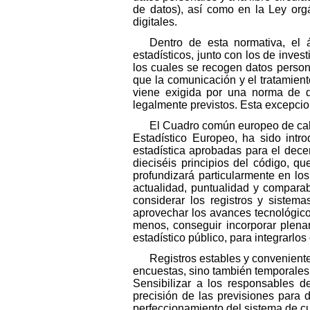
de datos), así como en la Ley org
digitales.
Dentro de esta normativa, el á
estadísticos, junto con los de invest
los cuales se recogen datos persona
que la comunicación y el tratamiento
viene exigida por una norma de d
legalmente previstos. Esta excepcio
El Cuadro común europeo de cali
Estadístico Europeo, ha sido intr
estadística aprobadas para el dece
dieciséis principios del código, qu
profundizará particularmente en lo
actualidad, puntualidad y compara
considerar los registros y sistem
aprovechar los avances tecnológico
menos, conseguir incorporar plena
estadístico público, para integrarlo
Registros estables y convenient
encuestas, sino también temporales,
Sensibilizar a los responsables de
precisión de las previsiones para d
perfeccionamiento del sistema de cu