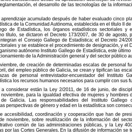
eglamentación, el desarrollo de las tecnologías de la informac
el aprendizaje acumulado después de haber evaluado cinco pl
ística de la Comunidad Autónoma, establecida en el título II de l
lego de Estadística, los órganos estadísticos sectoriales y 
o título, se dictaron el Decreto 173/2007, de 30 de agosto, 
ntegran el Consejo Gallego de Estadística; el Decreto 24/200
ctoriales y se establece el procedimiento de designación, y el
rganismo autónomo Instituto Gallego de Estadística, este últim
cionamiento de la Administración general y del sector público a
viembre, de creación de determinadas escalas de personal fun
ril, del empleo público de Galicia, se crean y tipifican las esca
azas de personal entrevistador-encuestador del Instituto Ga
dística los recursos humanos necesarios para cumplir con sus f
 a considerar están la Ley 2/2011, de 16 de junio, de discipl
e noviembre, para la igualdad efectiva de mujeres y hombres d
de Galicia. Las responsabilidades del Instituto Gallego d
 las perspectivas de género y edad en la estadística son consec
de accesibilidad, coordinación y cooperación que han de presid
e noviembre, sobre reutilización de la información del sect
strativo común de las administraciones públicas, y la Ley 40
das por las Cortes Generales. En la difusión de información se 