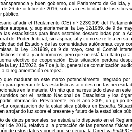
transparencia y buen gobierno, del Parlamento de Galicia, y
de 26 de octubre de 2016, sobre accesibilidad de los sitios w
r público.
esario añadir el Reglamento (CE) n.º 223/2009 del Parlamen
stica europea, y, supletoriamente, la Ley 12/1989, de 9 de mayo
 las estadísticas para fines estatales desarrolladas por la A
 del Poder Judicial, sin aspirar, tal y como se refleja en su p
 actividad del Estado y de las comunidades autónomas, cuya co
isas, la Ley 12/1989, de 9 de mayo, crea el Comité Interter
dísticos central y autonómicos, pero que no está facultado para
ema efectivo de cooperación. Esta situación perdura desp
 la Ley 13/2022, de 7 de julio, general de comunicación audiovi
a a la reglamentación europea.
do que madurar en este marco potencialmente integrado por 
n para generar ofertas estadísticas acordes con las necesidad
cionales en la materia. Un hito que ha resultado clave en est
idos por el Instituto Nacional de Estadística y los órgan
rtir información. Previamente, en el año 2005, un grupo de
o «La organización de la estadística pública en España. Situac
n arrojando luz sobre el presente y futuro de la estadística pú
ento de datos personales, se estará a lo dispuesto en el Regl
il de 2016, relativo a la protección de las personas físicas 
ación de estos datos y por el que se deroga la Directiva 95/46/