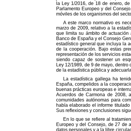
la Ley 1/2016, de 18 de enero, de 
Parlamento Europeo y del Consejo, 
móviles de los organismos del secto
A este marco normativo es nec
marzo de 2009, relativo a la estadí
que limita su ámbito de actuación a
Banco de España y el Consejo General
estadístico general que incluya la
de la cooperación. Bajo estas prem
representación de los servicios esta
siendo capaz de sostener un esqu
Ley 12/1989, de 9 de mayo, dentro de
de la estadística pública y adecuarl
La estadística gallega ha teni
España, compelidos a la cooperació
buenas prácticas europeas e interna
Acuerdos de Carmona de 2008, asum
comunidades autónomas para compa
había elaborado el informe titulad
Sus reflexiones y conclusiones sigue
En lo que se refiere al tratami
Europeo y del Consejo, de 27 de abr
datos personales y a la libre circul