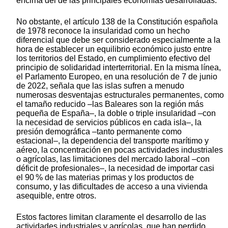
encima del de las principales economías desarrolladas.
No obstante, el artículo 138 de la Constitución española
de 1978 reconoce la insularidad como un hecho
diferencial que debe ser considerado especialmente a la
hora de establecer un equilibrio económico justo entre
los territorios del Estado, en cumplimiento efectivo del
principio de solidaridad interterritorial. En la misma línea,
el Parlamento Europeo, en una resolución de 7 de junio
de 2022, señala que las islas sufren a menudo
numerosas desventajas estructurales permanentes, como
el tamaño reducido –las Baleares son la región más
pequeña de España–, la doble o triple insularidad –con
la necesidad de servicios públicos en cada isla–, la
presión demográfica –tanto permanente como
estacional–, la dependencia del transporte marítimo y
aéreo, la concentración en pocas actividades industriales
o agrícolas, las limitaciones del mercado laboral –con
déficit de profesionales–, la necesidad de importar casi
el 90 % de las materias primas y los productos de
consumo, y las dificultades de acceso a una vivienda
asequible, entre otros.
Estos factores limitan claramente el desarrollo de las
actividades industriales y agrícolas, que han perdido