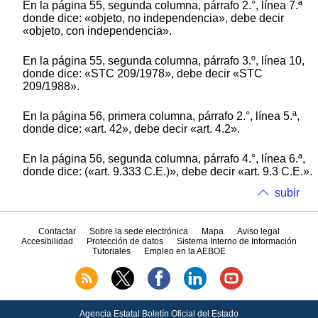
En la página 55, segunda columna, párrafo 2.°, línea 7.ª
donde dice: «objeto, no independencia», debe decir
«objeto, con independencia».
En la página 55, segunda columna, párrafo 3.º, línea 10,
donde dice: «STC 209/1978», debe decir «STC
209/1988».
En la página 56, primera columna, párrafo 2.°, línea 5.ª,
donde dice: «art. 42», debe decir «art. 4.2».
En la página 56, segunda columna, párrafo 4.°, línea 6.ª,
donde dice: («art. 9.333 C.E.)», debe decir «art. 9.3 C.E.».
subir
Contactar
Sobre la sede electrónica
Mapa
Aviso legal
Accesibilidad
Protección de datos
Sistema Interno de Información
Tutoriales
Empleo en la AEBOE
Agencia Estatal Boletín Oficial del Estado