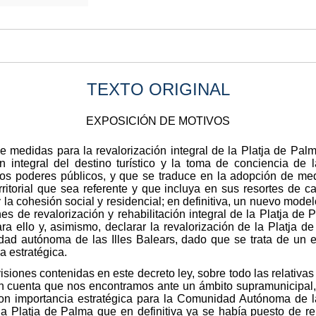
TEXTO ORIGINAL
EXPOSICIÓN DE MOTIVOS
e medidas para la revalorización integral de la Platja de Palm
ón integral del destino turístico y la toma de conciencia de l
los poderes públicos, y que se traduce en la adopción de me
ritorial que sea referente y que incluya en sus resortes de cam
 la cohesión social y residencial; en definitiva, un nuevo modelo
es de revalorización y rehabilitación integral de la Platja de
ra ello y, asimismo, declarar la revalorización de la Platja d
nidad autónoma de las Illes Balears, dado que se trata de un e
a estratégica.
visiones contenidas en este decreto ley, sobre todo las relativa
en cuenta que nos encontramos ante un ámbito supramunicipal
con importancia estratégica para la Comunidad Autónoma de la
la Platja de Palma que en definitiva ya se había puesto de re