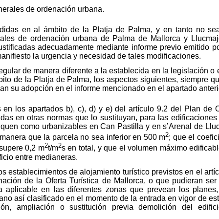
enerales de ordenación urbana.
idas en al ámbito de la Platja de Palma, y en tanto no sea
erales de ordenación urbana de Palma de Mallorca y Llucma
 justificadas adecuadamente mediante informe previo emitido po
nifiesto la urgencia y necesidad de tales modificaciones.
gular de manera diferente a la establecida en la legislación o
bito de la Platja de Palma, los aspectos siguientes, siempre q
an su adopción en el informe mencionado en el apartado anteri
 en los apartados b), c), d) y e) del artículo 9.2 del Plan de 
das en otras normas que lo sustituyan, para las edificaciones 
fiquen como urbanizables en Can Pastilla y en s’Arenal de Ll
2
manera que la parcela no sea inferior en 500 m
; que el coefi
2
2
 supere 0,2 m
t/m
s en total, y que el volumen máximo edificab
ficio entre medianeras.
s establecimientos de alojamiento turístico previstos en el artíc
nación de la Oferta Turística de Mallorca, o que pudieran se
stica aplicable en las diferentes zonas que prevean los plane
rbano así clasificado en el momento de la entrada en vigor de e
ón, ampliación o sustitución previa demolición del edific