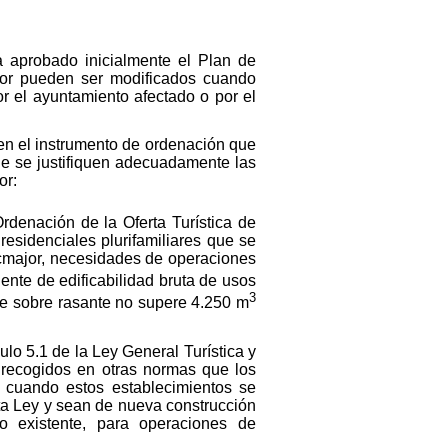
 aprobado inicialmente el Plan de
jor pueden ser modificados cuando
r el ayuntamiento afectado o por el
 en el instrumento de ordenación que
ue se justifiquen adecuadamente las
or:
Ordenación de la Oferta Turística de
residenciales plurifamiliares que se
ucmajor, necesidades de operaciones
ciente de edificabilidad bruta de usos
3
le sobre rasante no supere 4.250 m
ulo 5.1 de la Ley General Turística y
r recogidos en otras normas que los
s, cuando estos establecimientos se
sta Ley y sean de nueva construcción
io existente, para operaciones de