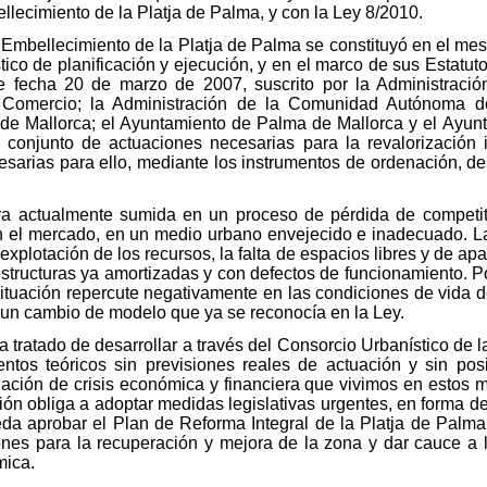
llecimiento de la Platja de Palma, y con la Ley 8/2010.
l Embellecimiento de la Platja de Palma se constituyó en el me
ico de planificación y ejecución, y en el marco de sus Estatut
 fecha 20 de marzo de 2007, suscrito por la Administració
y Comercio; la Administración de la Comunidad Autónoma de
de Mallorca; el Ayuntamiento de Palma de Mallorca y el Ayun
 conjunto de actuaciones necesarias para la revalorización 
esarias para ello, mediante los instrumentos de ordenación, des
ra actualmente sumida en un proceso de pérdida de competit
en el mercado, en un medio urbano envejecido e inadecuado. La 
xplotación de los recursos, la falta de espacios libres y de a
structuras ya amortizadas y con defectos de funcionamiento. Por
ituación repercute negativamente en las condiciones de vida de 
 un cambio de modelo que ya se reconocía en la Ley.
a tratado de desarrollar a través del Consorcio Urbanístico de 
ntos teóricos sin previsiones reales de actuación y sin posi
uación de crisis económica y financiera que vivimos en esto
ón obliga a adoptar medidas legislativas urgentes, en forma de 
da aprobar el Plan de Reforma Integral de la Platja de Palma, 
ones para la recuperación y mejora de la zona y dar cauce a l
mica.