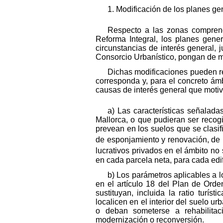
1. Modificación de los planes g
Respecto a las zonas comprend
Reforma Integral, los planes gen
circunstancias de interés general,
Consorcio Urbanístico, pongan de ma
Dichas modificaciones pueden re
corresponda y, para el concreto ám
causas de interés general que motiv
a) Las características señaladas
Mallorca, o que pudieran ser recogi
prevean en los suelos que se clasi
de esponjamiento y renovación, de 
lucrativos privados en el ámbito no
en cada parcela neta, para cada edi
b) Los parámetros aplicables a lo
en el artículo 18 del Plan de Orde
sustituyan, incluida la ratio turí
localicen en el interior del suelo u
o deban someterse a rehabilitaci
modernización o reconversión.