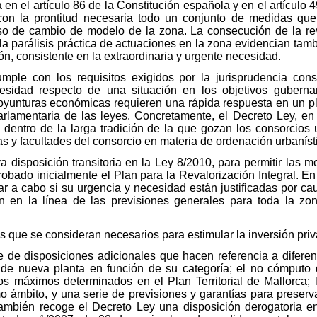
ta en el artículo 86 de la Constitución española y en el artículo
con la prontitud necesaria todo un conjunto de medidas que
o de cambio de modelo de la zona. La consecución de la reva
 la parálisis práctica de actuaciones en la zona evidencian tam
n, consistente en la extraordinaria y urgente necesidad.
umple con los requisitos exigidos por la jurisprudencia con
idad respecto de una situación en los objetivos guberna
oyunturas económicas requieren una rápida respuesta en un p
arlamentaria de las leyes. Concretamente, el Decreto Ley, en el
 dentro de la larga tradición de la que gozan los consorcios 
as y facultades del consorcio en materia de ordenación urbaníst
va disposición transitoria en la Ley 8/2010, para permitir las 
obado inicialmente el Plan para la Revalorización Integral. E
r a cabo si su urgencia y necesidad están justificadas por ca
 en la línea de las previsiones generales para toda la zon
vos que se consideran necesarios para estimular la inversión pri
e de disposiciones adicionales que hacen referencia a diferen
s de nueva planta en función de su categoría; el no cómputo 
ntos máximos determinados en el Plan Territorial de Mallorca; 
mo ámbito, y una serie de previsiones y garantías para preserv
ambién recoge el Decreto Ley una disposición derogatoria en