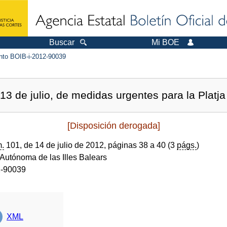
Buscar
Mi BOE
to BOIB-i-2012-90039
13 de julio, de medidas urgentes para la Platj
[Disposición derogada]
.
101, de 14 de julio de 2012, páginas 38 a 40 (3
págs.
)
utónoma de las Illes Balears
2-90039
XML