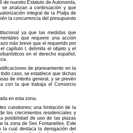
 49 de nuestro Estatuto de Autonomía,
 se analizan a continuación y que
lorización integral de la Platja de
bién la concurrencia del presupuesto
stitucional ya que las medidas que
mentales que requiere una acción
lazo más breve que el requerido por
 capítulo I, delimita el objeto y el
urbanísticos en el derecho español,
ica.
modificaciones de planeamiento en la
n todo caso, se establece que dichas
usas de interés general, y se prevén
a con la que trabaja el Consorcio
vada en esta zona.
tes cuestiones: una limitación de la
de los crecimientos residenciales y
la posibilidad de uso de las plazas
ar la zona de Ses Fontanelles. Este
 la cual destaca la derogación del