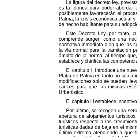
La figura del decreto ley, previs
es la idónea para poder abordar 
posiblemente favorecerán el proces
Palma, la crisis económica actual y
de hecho habilitante para su adopció
Este Decreto Ley, por tanto, c
comprende surgen como una neces
normativa inmediata o en que las c
la vía normal para la tramitación p
ámbito de la norma, al tiempo que,
establece y clarifica las competenci
El capítulo II introduce una nue
Platja de Palma en tanto no sea apr
modificaciones solo se pueden lleva
cauces para que las mismas estén
Urbanístico.
El capítulo III establece incenti
Por último, se recogen una seri
apertura de alojamientos turístico
turísticos respecto a los crecimie
turísticas dadas de baja en el mis
último extremo atendiendo a que t