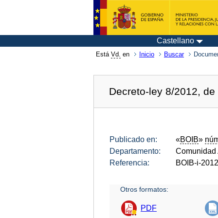
Castellano
Está
Vd.
en
Inicio
Buscar
Documen
Decreto-ley 8/2012, de 
Publicado en:
«
BOIB
»
núm
Departamento:
Comunidad A
Referencia:
BOIB-i-201
Otros formatos:
PDF