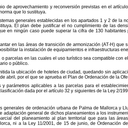
io de aprovechamiento y reconversión previstas en el artícul
 norma que lo sustituya.
stemas generales establecidas en los apartados 1 y 2 de la nor
tituya. El plan debe justificar el no cumplimiento de las de
nque en ningún caso puede superar la cifra de 130 habitantes
ntar en las áreas de transición de armonización (AT-H) que s
posibilitar la instalación de equipamientos e infraestructuras ene
 o parcelas en las cuales el uso turístico sea compatible con 
rio o público.
itida la ubicación de hoteles de ciudad, quedando sin aplicaci
de abril, por el que se aprueba el Plan de Ordenación de la Ofert
 y parámetros aplicables a las parcelas para el establecimien
sificación dada por el artículo 32 y siguientes de la Ley 2/199
es generales de ordenación urbana de Palma de Mallorca y Llu
 adaptación general de dichos planeamientos a los instrumentos
arcial del planeamiento al plan territorial que para las áreas 
llorca, ni a la Ley 11/2001, de 15 de junio, de Ordenación de