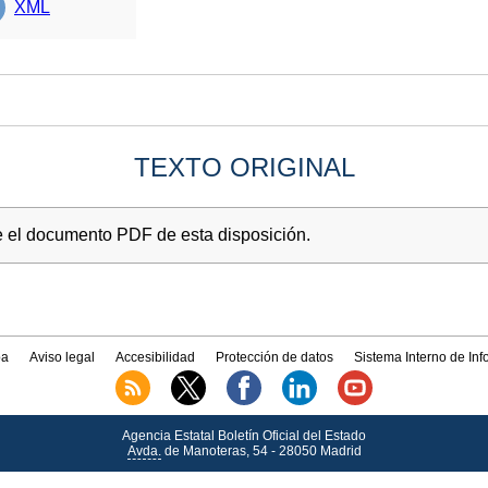
XML
TEXTO ORIGINAL
e el documento PDF de esta disposición.
a
Aviso legal
Accesibilidad
Protección de datos
Sistema Interno de In
Agencia Estatal Boletín Oficial del Estado
Avda.
de Manoteras, 54 - 28050 Madrid