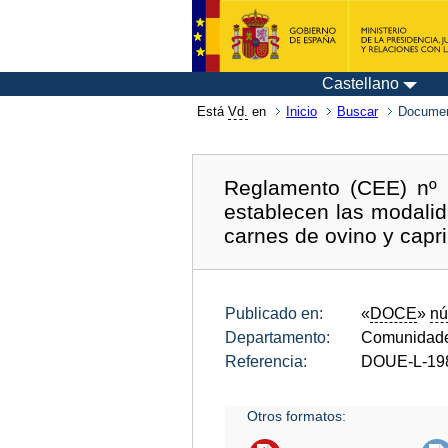
Castellano
Está
Vd.
en
Inicio
Buscar
Documen
Reglamento (CEE) nº 
establecen las modalid
carnes de ovino y capri
Publicado en:
«
DOCE
»
nú
Departamento:
Comunidade
Referencia:
DOUE-L-19
Otros formatos: