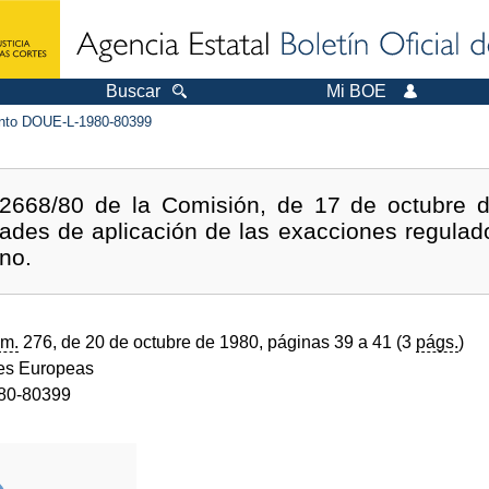
Buscar
Mi BOE
to DOUE-L-1980-80399
2668/80 de la Comisión, de 17 de octubre d
ades de aplicación de las exacciones regulado
no.
m.
276, de 20 de octubre de 1980, páginas 39 a 41 (3
págs.
)
s Europeas
80-80399