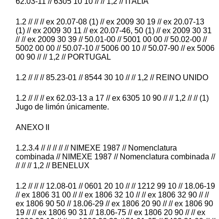
62.03-11 // 6305 10 10 // // 1,2 // ITALIA
1.2 // // // ex 20.07-08 (1) // ex 2009 30 19 // ex 20.07-13
(1) // ex 2009 30 11 // ex 20.07-46, 50 (1) // ex 2009 30 31
// // ex 2009 30 39 // 50.01-00 // 5001 00 00 // 50.02-00 //
5002 00 00 // 50.07-10 // 5006 00 10 // 50.07-90 // ex 5006
00 90 // // 1,2 // PORTUGAL
1.2 // // // 85.23-01 // 8544 30 10 // // 1,2 // REINO UNIDO
1.2 // // // ex 62.03-13 a 17 // ex 6305 10 90 // // 1,2 // // (1)
Jugo de limón únicamente.
ANEXO II
1.2.3.4 // // // // // NIMEXE 1987 // Nomenclatura
combinada // NIMEXE 1987 // Nomenclatura combinada //
// // // 1,2 // BENELUX
1.2 // // // 12.08-01 // 0601 20 10 // // 1212 99 10 // 18.06-19
// ex 1806 31 00 // // ex 1806 32 10 // // ex 1806 32 90 // //
ex 1806 90 50 // 18.06-29 // ex 1806 20 90 // // ex 1806 90
19 // // ex 1806 90 31 // 18.06-75 // ex 1806 20 90 // // ex