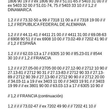
1806 90 19 // // ex 1806 90 39 // 51.01-65 // 5403 31 00 // //
ex 5403 32 00 // 51.01-74, 75 // 5403 33 10 // // 1,2 //
DINAMARCA
1.2 // // // 73.32-50 a 99 // 7318 11 00 a // // 7318 19 00 // //
1,2 // REPUBLICA FEDERAL DE ALEMANIA
1.2 // // // 44.11-41 // 4411 21 00 // // 4411 31 00 // 69.08-63
// 6908 90 51 // // ex 6908 10 00 // 73.02-49 // 7202 41 90 //
// 1,2 // ESPAÑA
1.2 // // // 62.03-13 a 17 // 6305 10 90 // 85.23-01 // 8544
30 10 // // 1,2 // FRANCIA
1.2 // // // 27.05-00 // 2705 00 00 // 27.12-90 // 2712 10 90 //
27.13-81 // 2712 90 31 // 27.13-83 // 2712 90 33 // 27.13-
89 // 2712 90 39 // 27.13-90 // 2712 90 90 // // 2712 20 00
// 34.03-11 a 19 // ex 3403 11 00 // // 3403 19 91 // // 3403
19 99 // // ex 3801 90 00 // 63.03-13 a 17 // 6305 10 90 //
// 1,2 // FRANCIA (continuación)
1.2 // // // 73.02-47 // ex 7202 49 90 // // 7202 41 10 //