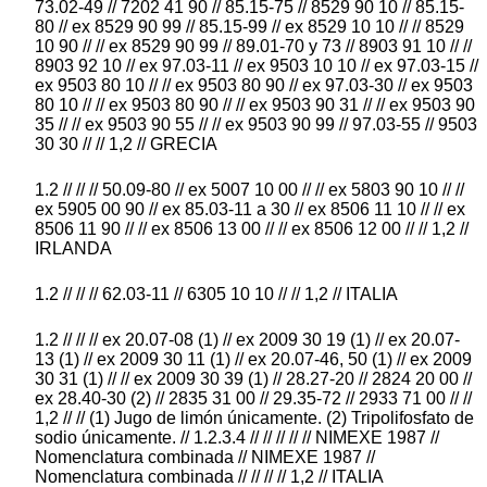
73.02-49 // 7202 41 90 // 85.15-75 // 8529 90 10 // 85.15-
80 // ex 8529 90 99 // 85.15-99 // ex 8529 10 10 // // 8529
10 90 // // ex 8529 90 99 // 89.01-70 y 73 // 8903 91 10 // //
8903 92 10 // ex 97.03-11 // ex 9503 10 10 // ex 97.03-15 //
ex 9503 80 10 // // ex 9503 80 90 // ex 97.03-30 // ex 9503
80 10 // // ex 9503 80 90 // // ex 9503 90 31 // // ex 9503 90
35 // // ex 9503 90 55 // // ex 9503 90 99 // 97.03-55 // 9503
30 30 // // 1,2 // GRECIA
1.2 // // // 50.09-80 // ex 5007 10 00 // // ex 5803 90 10 // //
ex 5905 00 90 // ex 85.03-11 a 30 // ex 8506 11 10 // // ex
8506 11 90 // // ex 8506 13 00 // // ex 8506 12 00 // // 1,2 //
IRLANDA
1.2 // // // 62.03-11 // 6305 10 10 // // 1,2 // ITALIA
1.2 // // // ex 20.07-08 (1) // ex 2009 30 19 (1) // ex 20.07-
13 (1) // ex 2009 30 11 (1) // ex 20.07-46, 50 (1) // ex 2009
30 31 (1) // // ex 2009 30 39 (1) // 28.27-20 // 2824 20 00 //
ex 28.40-30 (2) // 2835 31 00 // 29.35-72 // 2933 71 00 // //
1,2 // // (1) Jugo de limón únicamente. (2) Tripolifosfato de
sodio únicamente. // 1.2.3.4 // // // // // NIMEXE 1987 //
Nomenclatura combinada // NIMEXE 1987 //
Nomenclatura combinada // // // // 1,2 // ITALIA