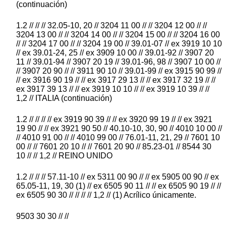
(continuación)
1.2 // // // 32.05-10, 20 // 3204 11 00 // // 3204 12 00 // //
3204 13 00 // // 3204 14 00 // // 3204 15 00 // // 3204 16 00
// // 3204 17 00 // // 3204 19 00 // 39.01-07 // ex 3919 10 10
// ex 39.01-24, 25 // ex 3909 10 00 // 39.01-92 // 3907 20
11 // 39.01-94 // 3907 20 19 // 39.01-96, 98 // 3907 10 00 //
// 3907 20 90 // // 3911 90 10 // 39.01-99 // ex 3915 90 99 //
// ex 3916 90 19 // // ex 3917 29 13 // // ex 3917 32 19 // //
ex 3917 39 13 // // ex 3919 10 10 // // ex 3919 10 39 // //
1,2 // ITALIA (continuación)
1.2 // // // // ex 3919 90 39 // // ex 3920 99 19 // // ex 3921
19 90 // // ex 3921 90 50 // 40.10-10, 30, 90 // 4010 10 00 //
// 4010 91 00 // // 4010 99 00 // 76.01-11, 21, 29 // 7601 10
00 // // 7601 20 10 // // 7601 20 90 // 85.23-01 // 8544 30
10 // // 1,2 // REINO UNIDO
1.2 // // // 57.11-10 // ex 5311 00 90 // // ex 5905 00 90 // ex
65.05-11, 19, 30 (1) // ex 6505 90 11 // // ex 6505 90 19 // //
ex 6505 90 30 // // // // 1,2 // (1) Acrílico únicamente.
9503 30 30 // //