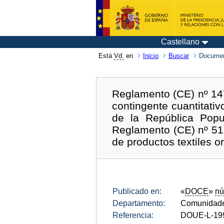
Castellano
Está
Vd.
en
Inicio
Buscar
Documen
Reglamento (CE) nº 147
contingente cuantitativ
de la República Pop
Reglamento (CE) nº 517
de productos textiles o
Publicado en:
«
DOCE
»
nú
Departamento:
Comunidade
Referencia:
DOUE-L-19