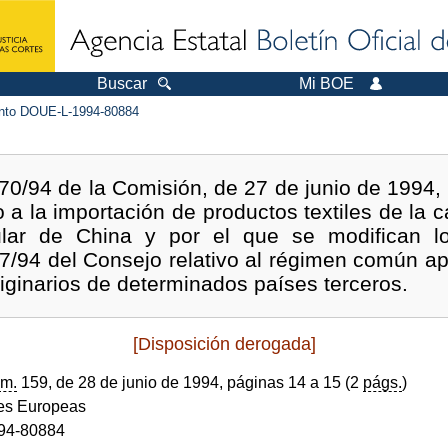
Buscar
Mi BOE
to DOUE-L-1994-80884
0/94 de la Comisión, de 27 de junio de 1994, 
o a la importación de productos textiles de la c
ular de China y por el que se modifican l
/94 del Consejo relativo al régimen común apl
riginarios de determinados países terceros.
[Disposición derogada]
m.
159, de 28 de junio de 1994, páginas 14 a 15 (2
págs.
)
s Europeas
94-80884