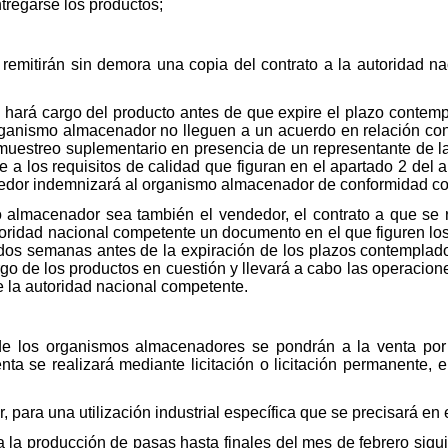
ntregarse los productos;
emitirán sin demora una copia del contrato a la autoridad na
hará cargo del producto antes de que expire el plazo contempl
ganismo almacenador no lleguen a un acuerdo en relación con e
muestreo suplementario en presencia de un representante de l
 a los requisitos de calidad que figuran en el apartado 2 del ar
dedor indemnizará al organismo almacenador de conformidad co
 almacenador sea también el vendedor, el contrato a que se r
oridad nacional competente un documento en el que figuren los d
dos semanas antes de la expiración de los plazos contemplados
o de los productos en cuestión y llevará a cabo las operacione
 la autoridad nacional competente.
de los organismos almacenadores se pondrán a la venta por
nta se realizará mediante licitación o licitación permanente,
, para una utilización industrial específica que se precisará en e
ra la producción de pasas hasta finales del mes de febrero sigu