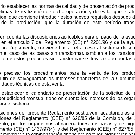
io establecer las normas de calidad y de presentación de pro
óptimas de realización de dicha operación y de evitar que el a
ón; que conviene introducir estos nuevos requisitos después de 
a de la producción; que la duración de este período trans
en cuenta las disposiciones aplicables para el pago de la ayud
en el artículo 7 del Reglamento (CE) n° 2201/96 y de la ayu
icho Reglamento, conviene limitar el acceso al sistema de a
n el caso de las pasas sin transformar, también a los transfo
to de estos productos sin transformar se lleva a cabo por las 
 precisar los procedimientos para la venta de los prod
 fin de salvaguardar los intereses financieros de la Comunid
idades técnicas de esta venta;
establecer el calendario de presentación de la solicitud de 
eriodicidad mensual tiene en cuenta los intereses de los orga
ara el sistema;
siciones del presente Reglamento sustituyen, adaptándolas a 
iciones del Reglamento (CEE) n° 626/85 de la Comisión, de 
nto, por los organismos almacenadores, de pasas y de higo
lamento (CE) n° 1437/97(4), y del Reglamento (CEE) n° 627/85
namiento y a la compensación financiera para los higos y las pa