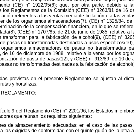
mento (CE) n° 1922/95(6); que, por otra parte, debido a l
e los Reglamentos de la Comisión (CEE) n° 3263/81 de 16 d
ción referentes a las ventas mediante licitación o a las ventas
der de los organismos almacenadores(7), (CE) n° 1325/84, de
rminación de la compensación financiera, en lo que se refiere 
da(8), (CEE) n° 1707/85, de 21 de junio de 1985, relativo a la
 transformar para la fabricación de alcohol(9), (CEE) n° 32
ón de pasas no transformadas destinadas a usos específicos(10)
s organismos almacenadores de pasas no transformadas par
, de 16 de diciembre de 1988, relativo a la venta por los or
ricación de pasta de pasas(12), y (CEE) n° 913/89, de 10 de abr
asas no transformadas destinadas a la fabricación de alcohol(1
das previstas en el presente Reglamento se ajustan al dict
utas y hortalizas,
 REGLAMENTO:
artículo 9 del Reglamento (CE) n° 2201/96, los Estados miembro
dores que reúnan los requisitos siguientes:
nes de almacenamiento adecuadas; en el caso de las pasas si
las exigidas de conformidad con el quinto guión de la letra a) 