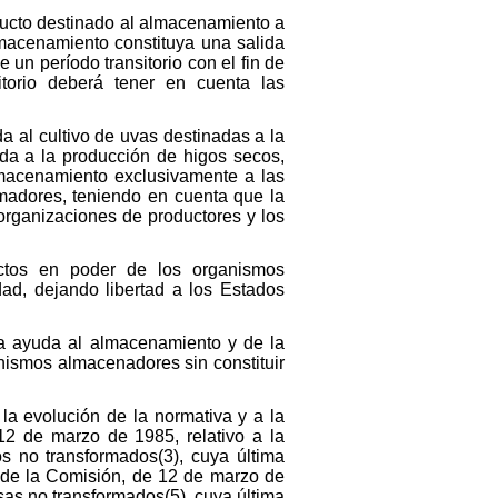
ducto destinado al almacenamiento a
lmacenamiento constituya una salida
un período transitorio con el fin de
itorio deberá tener en cuenta las
a al cultivo de uvas destinadas a la
da a la producción de higos secos,
lmacenamiento exclusivamente a las
rmadores, teniendo en cuenta que la
organizaciones de productores y los
uctos en poder de los organismos
ad, dejando libertad a los Estados
la ayuda al almacenamiento y de la
nismos almacenadores sin constituir
la evolución de la normativa y a la
12 de marzo de 1985, relativo a la
s no transformados(3), cuya última
 de la Comisión, de 12 de marzo de
sas no transformados(5), cuya última