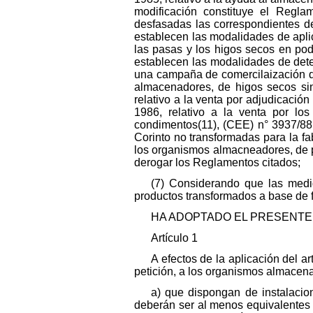
modificación constituye el Regla
desfasadas las correspondientes d
establecen las modalidades de aplica
las pasas y los higos secos en po
establecen las modalidades de dete
una campaña de comercilaización da
almacenadores, de higos secos sin
relativo a la venta por adjudicaci
1986, relativo a la venta por lo
condimentos(11), (CEE) n° 3937/88
Corinto no transformadas para la fab
los organismos almacneadores, de p
derogar los Reglamentos citados;
(7) Considerando que las medi
productos transformados a base de fr
HA ADOPTADO EL PRESENTE
Artículo 1
A efectos de la aplicación del 
petición, a los organismos almacena
a) que dispongan de instalacio
deberán ser al menos equivalentes a 