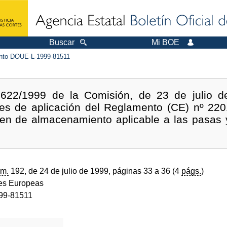
Buscar
Mi BOE
to DOUE-L-1999-81511
622/1999 de la Comisión, de 23 de julio d
nes de aplicación del Reglamento (CE) nº 220
men de almacenamiento aplicable a las pasas 
m.
192, de 24 de julio de 1999, páginas 33 a 36 (4
págs.
)
s Europeas
99-81511