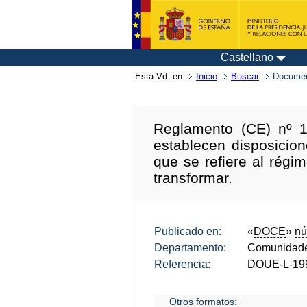
Castellano
Está
Vd.
en
Inicio
Buscar
Documen
Reglamento (CE) nº 1
establecen disposicio
que se refiere al régi
transformar.
Publicado en:
«
DOCE
»
nú
Departamento:
Comunidade
Referencia:
DOUE-L-19
Otros formatos: