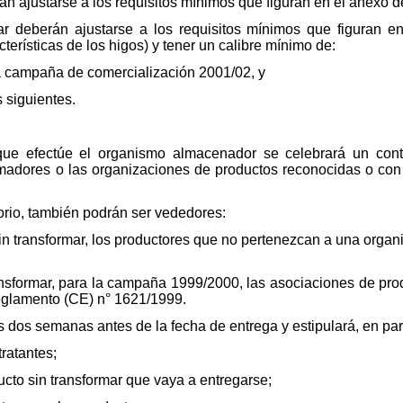
rán ajustarse a los requisitos mínimos que figuran en el anexo
mar deberán ajustarse a los requisitos mínimos que figuran 
erísticas de los higos) y tener un calibre mínimo de:
 la campaña de comercialización 2001/02, y
 siguientes.
 que efectúe el organismo almacenador se celebrará un cont
madores o las organizaciones de productos reconocidas o con 
torio, también podrán ser vededores:
sin transformar, los productores que no pertenezcan a una organ
ransformar, para la campaña 1999/2000, las asociaciones de pro
Reglamento (CE) n° 1621/1999.
 dos semanas antes de la fecha de entrega y estipulará, en parti
ratantes;
cto sin transformar que vaya a entregarse;