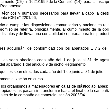
eglamento (CE) n° 1621/1999 de la Comisión(14), para la inscrip
o Reglamento;
 técnicos y humanos necesarios para llevar a cabo la gesti
mento (CE) n° 2201/96;
to a cumplir las disposiciones comunitarias y nacionales rela
omiso se referirá, principalmente, al cumplimiento de la obl
istintos y de llevar una contabilidad separada para los produc
es adquirirán, de conformidad con los apartados 1 y 2 del 
e les sean ofrecidas cada año del 1 de julio al 31 de agosto
el apartado 1 del artículo 9 de dicho Reglamento,
 que les sean ofrecidos cada año del 1 de junio al 31 de julio,
omercialización en curso.
 los organismos almacenadores en cajas de plástico apilables; n
ropiados las pasas sin transformar hasta el final de la campañ
inales de la campaña de comercialización 2003/04.