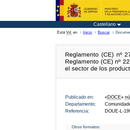
Castellano
Está
Vd.
en
Inicio
Buscar
Documen
Reglamento (CE) nº 27
Reglamento (CE) nº 22
el sector de los produc
Publicado en:
«
DOCE
»
nú
Departamento:
Comunidade
Referencia:
DOUE-L-19
Otros formatos: