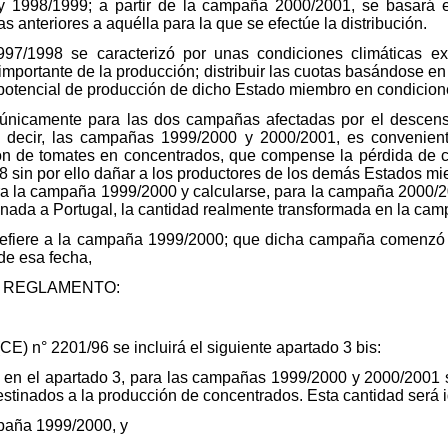
 1998/1999; a partir de la campaña 2000/2001, se basará 
 anteriores a aquélla para la que se efectúe la distribución.
97/1998 se caracterizó por unas condiciones climáticas e
mportante de la producción; distribuir las cuotas basándose e
 potencial de producción de dicho Estado miembro en condicion
y únicamente para las dos campañas afectadas por el descen
s decir, las campañas 1999/2000 y 2000/2001, es convenien
ón de tomates en concentrados, que compense la pérdida de c
sin por ello dañar a los productores de los demás Estados mi
ra la campaña 1999/2000 y calcularse, para la campaña 2000/20
gnada a Portugal, la cantidad realmente transformada en la ca
refiere a la campaña 1999/2000; que dicha campaña comenzó e
de esa fecha,
 REGLAMENTO:
CE) n° 2201/96 se incluirá el siguiente apartado 3 bis:
to en el apartado 3, para las campañas 1999/2000 y 2000/2001 
stinados a la producción de concentrados. Esta cantidad será i
mpaña 1999/2000, y