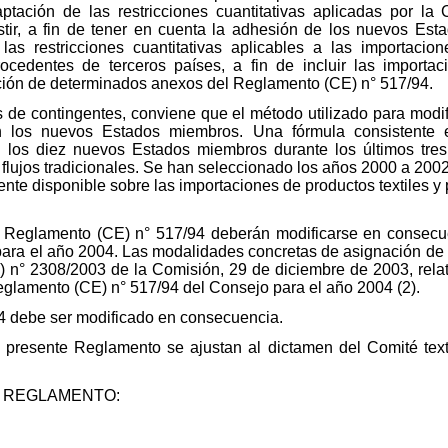
tación de las restricciones cuantitativas aplicadas por la
estir, a fin de tener en cuenta la adhesión de los nuevos E
las restricciones cuantitativas aplicables a las importac
rocedentes de terceros países, a fin de incluir las import
ación de determinados anexos del Reglamento (CE) n° 517/94.
es de contingentes, conviene que el método utilizado para modi
en los nuevos Estados miembros. Una fórmula consistente 
 los diez nuevos Estados miembros durante los últimos tres
flujos tradicionales. Se han seleccionado los años 2000 a 2002
nte disponible sobre las importaciones de productos textiles y 
el Reglamento (CE) n° 517/94 deberán modificarse en consecuenc
 para el año 2004. Las modalidades concretas de asignación de 
 n° 2308/2003 de la Comisión, 29 de diciembre de 2003, relati
 Reglamento (CE) n° 517/94 del Consejo para el año 2004 (2).
4 debe ser modificado en consecuencia.
 presente Reglamento se ajustan al dictamen del Comité textil
 REGLAMENTO: