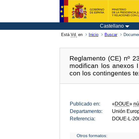
Castellano
Está
Vd.
en
Inicio
Buscar
Documen
Reglamento (CE) nº 23
modifican los anexos I
con los contingentes te
Publicado en:
«
DOUE
»
nú
Departamento:
Unión Euro
Referencia:
DOUE-L-20
Otros formatos: