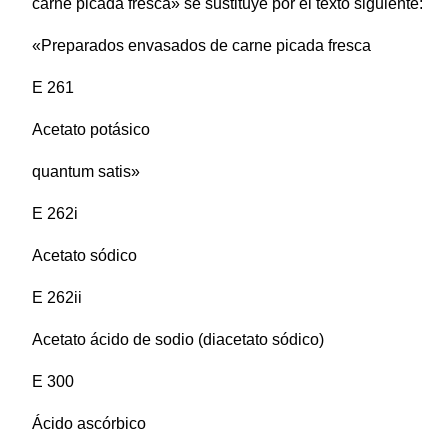
carne picada fresca» se sustituye por el texto siguiente:
«Preparados envasados de carne picada fresca
E 261
Acetato potásico
quantum satis»
E 262i
Acetato sódico
E 262ii
Acetato ácido de sodio (diacetato sódico)
E 300
Ácido ascórbico