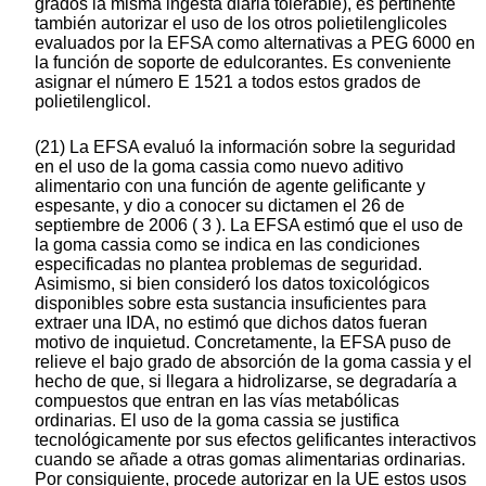
grados la misma ingesta diaria tolerable), es pertinente
también autorizar el uso de los otros polietilenglicoles
evaluados por la EFSA como alternativas a PEG 6000 en
la función de soporte de edulcorantes. Es conveniente
asignar el número E 1521 a todos estos grados de
polietilenglicol.
(21) La EFSA evaluó la información sobre la seguridad
en el uso de la goma cassia como nuevo aditivo
alimentario con una función de agente gelificante y
espesante, y dio a conocer su dictamen el 26 de
septiembre de 2006 ( 3 ). La EFSA estimó que el uso de
la goma cassia como se indica en las condiciones
especificadas no plantea problemas de seguridad.
Asimismo, si bien consideró los datos toxicológicos
disponibles sobre esta sustancia insuficientes para
extraer una IDA, no estimó que dichos datos fueran
motivo de inquietud. Concretamente, la EFSA puso de
relieve el bajo grado de absorción de la goma cassia y el
hecho de que, si llegara a hidrolizarse, se degradaría a
compuestos que entran en las vías metabólicas
ordinarias. El uso de la goma cassia se justifica
tecnológicamente por sus efectos gelificantes interactivos
cuando se añade a otras gomas alimentarias ordinarias.
Por consiguiente, procede autorizar en la UE estos usos