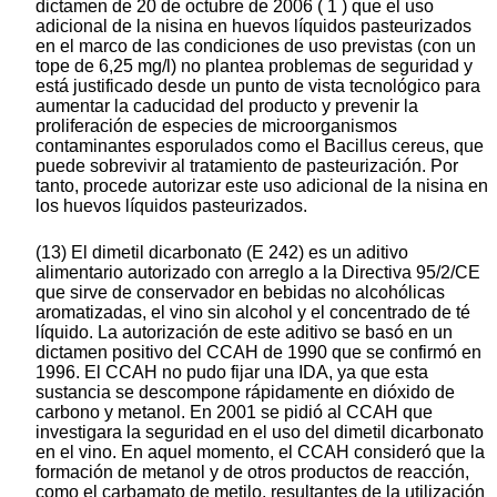
dictamen de 20 de octubre de 2006 ( 1 ) que el uso
adicional de la nisina en huevos líquidos pasteurizados
en el marco de las condiciones de uso previstas (con un
tope de 6,25 mg/l) no plantea problemas de seguridad y
está justificado desde un punto de vista tecnológico para
aumentar la caducidad del producto y prevenir la
proliferación de especies de microorganismos
contaminantes esporulados como el Bacillus cereus, que
puede sobrevivir al tratamiento de pasteurización. Por
tanto, procede autorizar este uso adicional de la nisina en
los huevos líquidos pasteurizados.
(13) El dimetil dicarbonato (E 242) es un aditivo
alimentario autorizado con arreglo a la Directiva 95/2/CE
que sirve de conservador en bebidas no alcohólicas
aromatizadas, el vino sin alcohol y el concentrado de té
líquido. La autorización de este aditivo se basó en un
dictamen positivo del CCAH de 1990 que se confirmó en
1996. El CCAH no pudo fijar una IDA, ya que esta
sustancia se descompone rápidamente en dióxido de
carbono y metanol. En 2001 se pidió al CCAH que
investigara la seguridad en el uso del dimetil dicarbonato
en el vino. En aquel momento, el CCAH consideró que la
formación de metanol y de otros productos de reacción,
como el carbamato de metilo, resultantes de la utilización