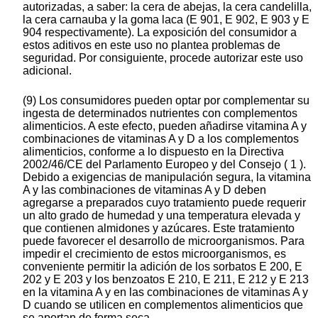
autorizadas, a saber: la cera de abejas, la cera candelilla,
la cera carnauba y la goma laca (E 901, E 902, E 903 y E
904 respectivamente). La exposición del consumidor a
estos aditivos en este uso no plantea problemas de
seguridad. Por consiguiente, procede autorizar este uso
adicional.
(9) Los consumidores pueden optar por complementar su
ingesta de determinados nutrientes con complementos
alimenticios. A este efecto, pueden añadirse vitamina A y
combinaciones de vitaminas A y D a los complementos
alimenticios, conforme a lo dispuesto en la Directiva
2002/46/CE del Parlamento Europeo y del Consejo ( 1 ).
Debido a exigencias de manipulación segura, la vitamina
A y las combinaciones de vitaminas A y D deben
agregarse a preparados cuyo tratamiento puede requerir
un alto grado de humedad y una temperatura elevada y
que contienen almidones y azúcares. Este tratamiento
puede favorecer el desarrollo de microorganismos. Para
impedir el crecimiento de estos microorganismos, es
conveniente permitir la adición de los sorbatos E 200, E
202 y E 203 y los benzoatos E 210, E 211, E 212 y E 213
en la vitamina A y en las combinaciones de vitaminas A y
D cuando se utilicen en complementos alimenticios que
se aportan de forma seca.