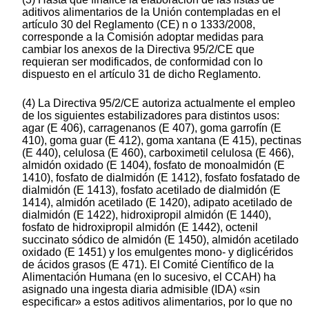
aditivos alimentarios de la Unión contempladas en el
artículo 30 del Reglamento (CE) n o 1333/2008,
corresponde a la Comisión adoptar medidas para
cambiar los anexos de la Directiva 95/2/CE que
requieran ser modificados, de conformidad con lo
dispuesto en el artículo 31 de dicho Reglamento.
(4) La Directiva 95/2/CE autoriza actualmente el empleo
de los siguientes estabilizadores para distintos usos:
agar (E 406), carragenanos (E 407), goma garrofín (E
410), goma guar (E 412), goma xantana (E 415), pectinas
(E 440), celulosa (E 460), carboximetil celulosa (E 466),
almidón oxidado (E 1404), fosfato de monoalmidón (E
1410), fosfato de dialmidón (E 1412), fosfato fosfatado de
dialmidón (E 1413), fosfato acetilado de dialmidón (E
1414), almidón acetilado (E 1420), adipato acetilado de
dialmidón (E 1422), hidroxipropil almidón (E 1440),
fosfato de hidroxipropil almidón (E 1442), octenil
succinato sódico de almidón (E 1450), almidón acetilado
oxidado (E 1451) y los emulgentes mono- y diglicéridos
de ácidos grasos (E 471). El Comité Científico de la
Alimentación Humana (en lo sucesivo, el CCAH) ha
asignado una ingesta diaria admisible (IDA) «sin
especificar» a estos aditivos alimentarios, por lo que no