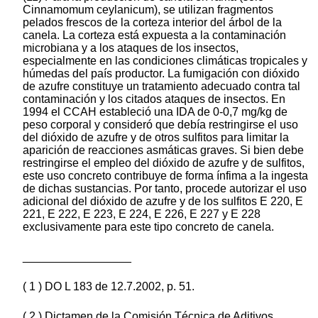
Cinnamomum ceylanicum), se utilizan fragmentos
pelados frescos de la corteza interior del árbol de la
canela. La corteza está expuesta a la contaminación
microbiana y a los ataques de los insectos,
especialmente en las condiciones climáticas tropicales y
húmedas del país productor. La fumigación con dióxido
de azufre constituye un tratamiento adecuado contra tal
contaminación y los citados ataques de insectos. En
1994 el CCAH estableció una IDA de 0-0,7 mg/kg de
peso corporal y consideró que debía restringirse el uso
del dióxido de azufre y de otros sulfitos para limitar la
aparición de reacciones asmáticas graves. Si bien debe
restringirse el empleo del dióxido de azufre y de sulfitos,
este uso concreto contribuye de forma ínfima a la ingesta
de dichas sustancias. Por tanto, procede autorizar el uso
adicional del dióxido de azufre y de los sulfitos E 220, E
221, E 222, E 223, E 224, E 226, E 227 y E 228
exclusivamente para este tipo concreto de canela.
_________________
( 1 ) DO L 183 de 12.7.2002, p. 51.
( 2 ) Dictamen de la Comisión Técnica de Aditivos