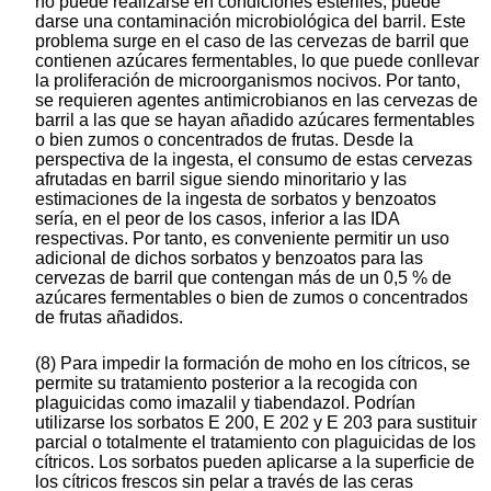
no puede realizarse en condiciones estériles, puede
darse una contaminación microbiológica del barril. Este
problema surge en el caso de las cervezas de barril que
contienen azúcares fermentables, lo que puede conllevar
la proliferación de microorganismos nocivos. Por tanto,
se requieren agentes antimicrobianos en las cervezas de
barril a las que se hayan añadido azúcares fermentables
o bien zumos o concentrados de frutas. Desde la
perspectiva de la ingesta, el consumo de estas cervezas
afrutadas en barril sigue siendo minoritario y las
estimaciones de la ingesta de sorbatos y benzoatos
sería, en el peor de los casos, inferior a las IDA
respectivas. Por tanto, es conveniente permitir un uso
adicional de dichos sorbatos y benzoatos para las
cervezas de barril que contengan más de un 0,5 % de
azúcares fermentables o bien de zumos o concentrados
de frutas añadidos.
(8) Para impedir la formación de moho en los cítricos, se
permite su tratamiento posterior a la recogida con
plaguicidas como imazalil y tiabendazol. Podrían
utilizarse los sorbatos E 200, E 202 y E 203 para sustituir
parcial o totalmente el tratamiento con plaguicidas de los
cítricos. Los sorbatos pueden aplicarse a la superficie de
los cítricos frescos sin pelar a través de las ceras