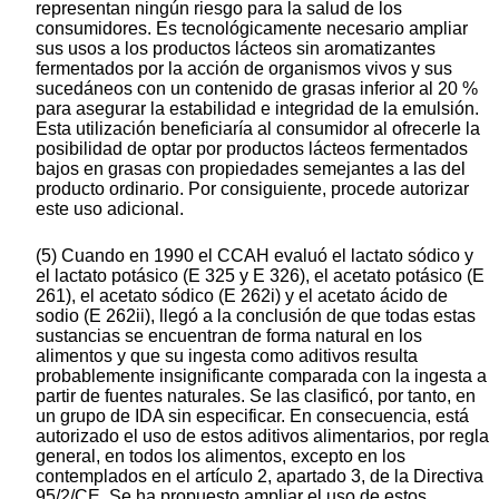
representan ningún riesgo para la salud de los
consumidores. Es tecnológicamente necesario ampliar
sus usos a los productos lácteos sin aromatizantes
fermentados por la acción de organismos vivos y sus
sucedáneos con un contenido de grasas inferior al 20 %
para asegurar la estabilidad e integridad de la emulsión.
Esta utilización beneficiaría al consumidor al ofrecerle la
posibilidad de optar por productos lácteos fermentados
bajos en grasas con propiedades semejantes a las del
producto ordinario. Por consiguiente, procede autorizar
este uso adicional.
(5) Cuando en 1990 el CCAH evaluó el lactato sódico y
el lactato potásico (E 325 y E 326), el acetato potásico (E
261), el acetato sódico (E 262i) y el acetato ácido de
sodio (E 262ii), llegó a la conclusión de que todas estas
sustancias se encuentran de forma natural en los
alimentos y que su ingesta como aditivos resulta
probablemente insignificante comparada con la ingesta a
partir de fuentes naturales. Se las clasificó, por tanto, en
un grupo de IDA sin especificar. En consecuencia, está
autorizado el uso de estos aditivos alimentarios, por regla
general, en todos los alimentos, excepto en los
contemplados en el artículo 2, apartado 3, de la Directiva
95/2/CE. Se ha propuesto ampliar el uso de estos