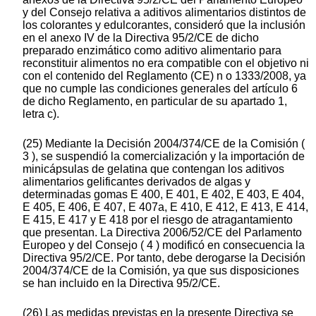
y del Consejo relativa a aditivos alimentarios distintos de
los colorantes y edulcorantes, consideró que la inclusión
en el anexo IV de la Directiva 95/2/CE de dicho
preparado enzimático como aditivo alimentario para
reconstituir alimentos no era compatible con el objetivo ni
con el contenido del Reglamento (CE) n o 1333/2008, ya
que no cumple las condiciones generales del artículo 6
de dicho Reglamento, en particular de su apartado 1,
letra c).
(25) Mediante la Decisión 2004/374/CE de la Comisión (
3 ), se suspendió la comercialización y la importación de
minicápsulas de gelatina que contengan los aditivos
alimentarios gelificantes derivados de algas y
determinadas gomas E 400, E 401, E 402, E 403, E 404,
E 405, E 406, E 407, E 407a, E 410, E 412, E 413, E 414,
E 415, E 417 y E 418 por el riesgo de atragantamiento
que presentan. La Directiva 2006/52/CE del Parlamento
Europeo y del Consejo ( 4 ) modificó en consecuencia la
Directiva 95/2/CE. Por tanto, debe derogarse la Decisión
2004/374/CE de la Comisión, ya que sus disposiciones
se han incluido en la Directiva 95/2/CE.
(26) Las medidas previstas en la presente Directiva se