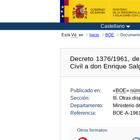
Castellano
Está
Vd.
en
Inicio
BOE
Documento
Decreto 1376/1961, de 
Civil a don Enrique Sal
Publicado en:
«
BOE
»
núm
Sección:
III. Otras di
Departamento:
Ministerio d
Referencia:
BOE-A-196
Otros formatos: