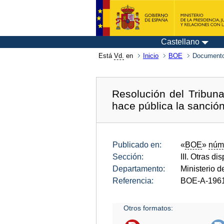
Castellano
Está
Vd.
en
Inicio
BOE
Documento
Resolución del Tribuna
hace pública la sanción
Publicado en:
«
BOE
»
núm
Sección:
III. Otras di
Departamento:
Ministerio 
Referencia:
BOE-A-196
Otros formatos: