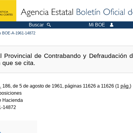
Buscar
Mi BOE
 BOE-A-1961-14872
l Provincial de Contrabando y Defraudación d
 que se cita.
.
186, de 5 de agosto de 1961, páginas 11626 a 11626 (1
pág.
)
sposiciones
de Hacienda
1-14872