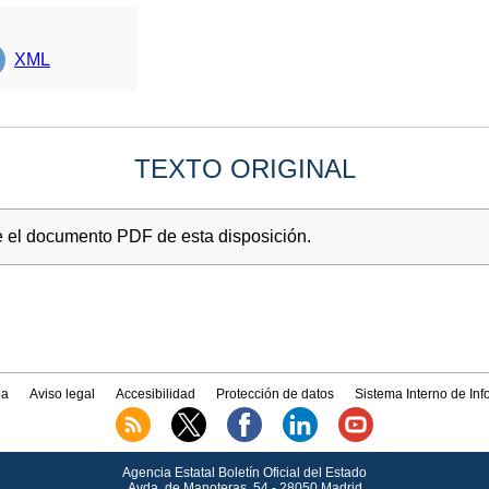
XML
TEXTO ORIGINAL
e el documento PDF de esta disposición.
a
Aviso legal
Accesibilidad
Protección de datos
Sistema Interno de In
Agencia Estatal Boletín Oficial del Estado
Avda.
de Manoteras, 54 - 28050 Madrid