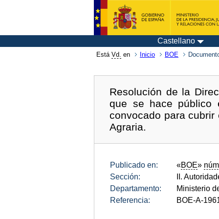
Castellano
Está
Vd.
en
Inicio
BOE
Documento
Resolución de la Direc
que se hace público e
convocado para cubrir
Agraria.
Publicado en:
«
BOE
»
núm
Sección:
II. Autorida
Departamento:
Ministerio d
Referencia:
BOE-A-196