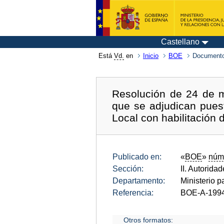
Castellano
Está
Vd.
en
Inicio
BOE
Documento
Resolución de 24 de m
que se adjudican puest
Local con habilitación 
Publicado en:
«
BOE
»
núm
Sección:
II. Autorida
Departamento:
Ministerio p
Referencia:
BOE-A-199
Otros formatos: