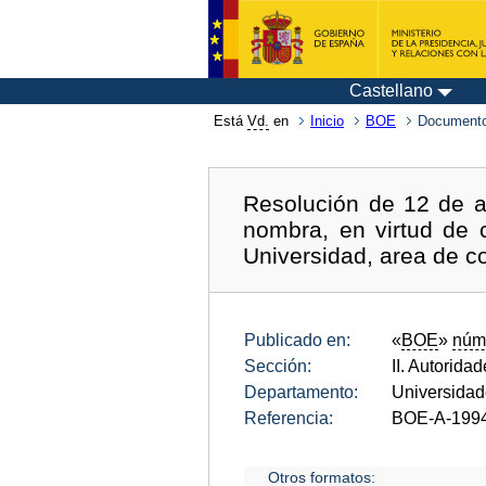
Castellano
Está
Vd.
en
Inicio
BOE
Documento
Resolución de 12 de ab
nombra, en virtud de 
Universidad, area de co
Publicado en:
«
BOE
»
núm
Sección:
II. Autorida
Departamento:
Universida
Referencia:
BOE-A-199
Otros formatos: