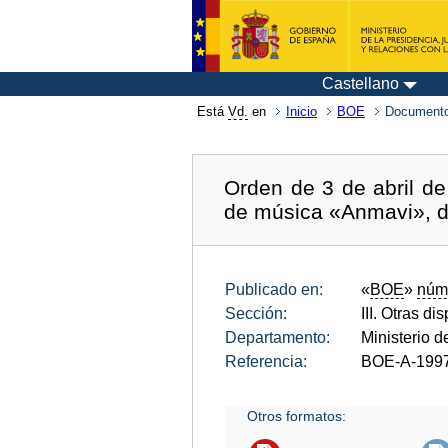
Castellano
Está
Vd.
en
Inicio
BOE
Documento
Orden de 3 de abril de
de música «Anmavi», de
Publicado en:
«
BOE
»
núm
Sección:
III. Otras di
Departamento:
Ministerio d
Referencia:
BOE-A-199
Otros formatos: