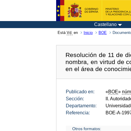
Castellano
Está
Vd.
en
Inicio
BOE
Documento
Resolución de 11 de di
nombra, en virtud de c
en el área de conocimie
Publicado en:
«
BOE
»
núm
Sección:
II. Autorida
Departamento:
Universida
Referencia:
BOE-A-199
Otros formatos: