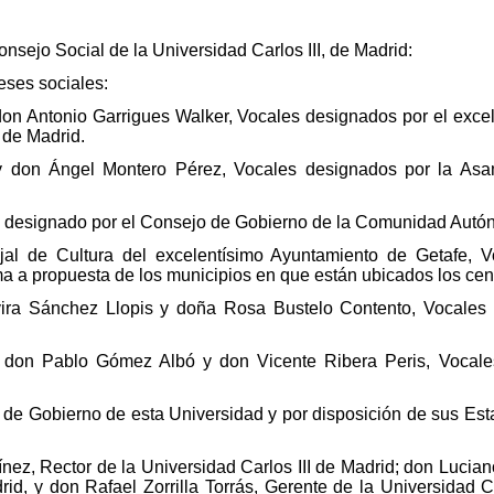
sejo Social de la Universidad Carlos III, de Madrid:
eses sociales:
 don Antonio Garrigues Walker, Vocales designados por el exc
de Madrid.
 don Ángel Montero Pérez, Vocales designados por la Asam
al designado por el Consejo de Gobierno de la Comunidad Autó
l de Cultura del excelentísimo Ayuntamiento de Getafe, V
a propuesta de los municipios en que están ubicados los cent
ra Sánchez Llopis y doña Rosa Bustelo Contento, Vocales 
 don Pablo Gómez Albó y don Vicente Ribera Peris, Vocale
a de Gobierno de esta Universidad y por disposición de sus Est
ez, Rector de la Universidad Carlos III de Madrid; don Lucian
drid, y don Rafael Zorrilla Torrás, Gerente de la Universidad 