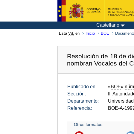
Castellano
Está
Vd.
en
Inicio
BOE
Documento
Resolución de 18 de di
nombran Vocales del C
Publicado en:
«
BOE
»
núm
Sección:
II. Autorida
Departamento:
Universida
Referencia:
BOE-A-199
Otros formatos: