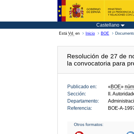
Castellano
Está
Vd.
en
Inicio
BOE
Documento
Resolución de 27 de no
la convocatoria para pr
Publicado en:
«
BOE
»
núm
Sección:
II. Autorida
Departamento:
Administrac
Referencia:
BOE-A-199
Otros formatos: