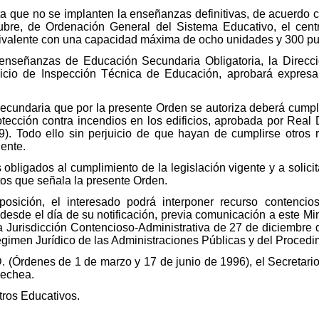
ta que no se implanten la enseñanzas definitivas, de acuerdo c
ubre, de Ordenación General del Sistema Educativo, el cen
Polivalente con una capacidad máxima de ocho unidades y 300 pu
s enseñanzas de Educación Secundaria Obligatoria, la Direcc
rvicio de Inspección Técnica de Educación, aprobará expres
ecundaria que por la presente Orden se autoriza deberá cumpli
ección contra incendios en los edificios, aprobada por Real
29). Todo ello sin perjuicio de que hayan de cumplirse otros r
ente.
obligados al cumplimiento de la legislación vigente y a solici
tos que señala la presente Orden.
posición, el interesado podrá interponer recurso contencios
esde el día de su notificación, previa comunicación a este Mini
a Jurisdicción Contencioso-Administrativa de 27 de diciembre d
gimen Jurídico de las Administraciones Públicas y del Procedi
 D. (Órdenes de 1 de marzo y 17 de junio de 1996), el Secreta
oechea.
tros Educativos.