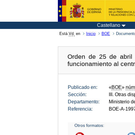
Castellano
Está
Vd.
en
Inicio
BOE
Documento
Orden de 25 de abril 
funcionamiento al cent
Publicado en:
«
BOE
»
núm
Sección:
III. Otras di
Departamento:
Ministerio d
Referencia:
BOE-A-199
Otros formatos: