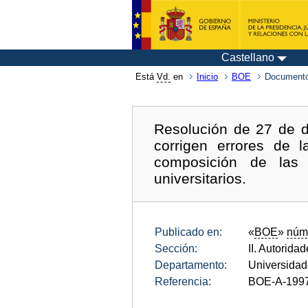
Castellano
Está
Vd.
en
Inicio
BOE
Documento
Resolución de 27 de d
corrigen errores de
composición de las
universitarios.
Publicado en:
«
BOE
»
núm
Sección:
II. Autorida
Departamento:
Universida
Referencia:
BOE-A-199