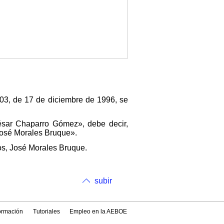
303, de 17 de diciembre de 1996, se
ésar Chaparro Gómez», debe decir,
José Morales Bruque».
os, José Morales Bruque.
subir
formación
Tutoriales
Empleo en la AEBOE