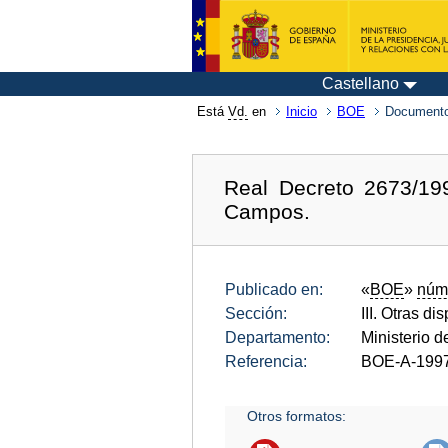
Castellano
Está
Vd.
en
Inicio
BOE
Documento
Real Decreto 2673/19
Campos.
Publicado en:
«
BOE
»
núm
Sección:
III. Otras di
Departamento:
Ministerio d
Referencia:
BOE-A-199
Otros formatos: