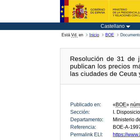
Castellano
Está
Vd.
en
Inicio
BOE
Documento
Resolución de 31 de j
publican los precios m
las ciudades de Ceuta y
Publicado en:
«
BOE
»
núm
Sección:
I. Disposici
Departamento:
Ministerio d
Referencia:
BOE-A-199
Permalink ELI:
https://www.