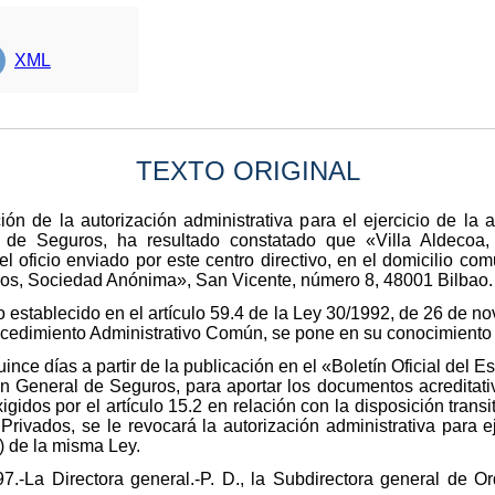
XML
TEXTO ORIGINAL
ón de la autorización administrativa para el ejercicio de la 
 de Seguros, ha resultado constatado que «Villa Aldecoa,
oficio enviado por este centro directivo, en el domicilio com
ros, Sociedad Anónima», San Vicente, número 8, 48001 Bilbao.
 establecido en el artículo 59.4 de la Ley 30/1992, de 26 de n
ocedimiento Administrativo Común, se pone en su conocimiento l
uince días a partir de la publicación en el «Boletín Oficial del E
n General de Seguros, para aportar los documentos acreditativo
idos por el artículo 15.2 en relación con la disposición transi
rivados, se le revocará la autorización administrativa para e
) de la misma Ley.
7.-La Directora general.-P. D., la Subdirectora general de 