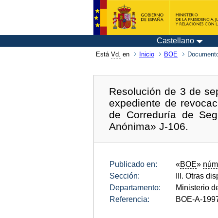
Castellano
Está
Vd.
en
Inicio
BOE
Documento
Resolución de 3 de sep
expediente de revocaci
de Correduría de Seg
Anónima» J-106.
Publicado en:
«
BOE
»
núm
Sección:
III. Otras di
Departamento:
Ministerio 
Referencia:
BOE-A-199