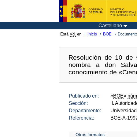
Castellano
Está
Vd.
en
Inicio
BOE
Documento
Resolución de 10 de 
nombra a don Salvad
conocimiento de «Cienci
Publicado en:
«
BOE
»
núm
Sección:
II. Autorida
Departamento:
Universida
Referencia:
BOE-A-199
Otros formatos: