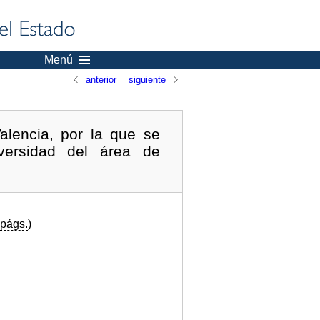
Menú
anterior
siguiente
lencia, por la que se
versidad del área de
págs.
)