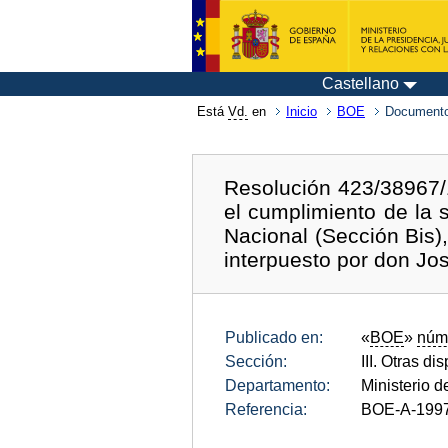
Castellano
Está
Vd.
en
Inicio
BOE
Documento
Resolución 423/38967/1
el cumplimiento de la 
Nacional (Sección Bis)
interpuesto por don Jo
Publicado en:
«
BOE
»
núm
Sección:
III. Otras di
Departamento:
Ministerio 
Referencia:
BOE-A-199