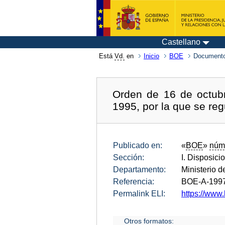
Castellano
Está
Vd.
en
Inicio
BOE
Documento
Orden de 16 de octub
1995, por la que se reg
Publicado en:
«
BOE
»
núm
Sección:
I. Disposici
Departamento:
Ministerio d
Referencia:
BOE-A-199
Permalink ELI:
https://www.
Otros formatos: