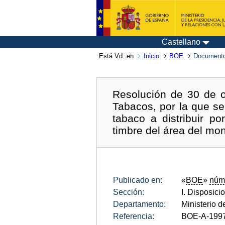
Castellano
Está
Vd.
en
Inicio
BOE
Documento
Resolución de 30 de o
Tabacos, por la que se
tabaco a distribuir 
timbre del área del mon
Publicado en:
«
BOE
»
núm
Sección:
I. Disposici
Departamento:
Ministerio 
Referencia:
BOE-A-199