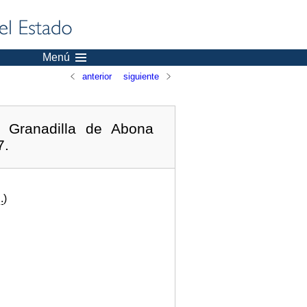
Menú
anterior
siguiente
 Granadilla de Abona
7.
.
)