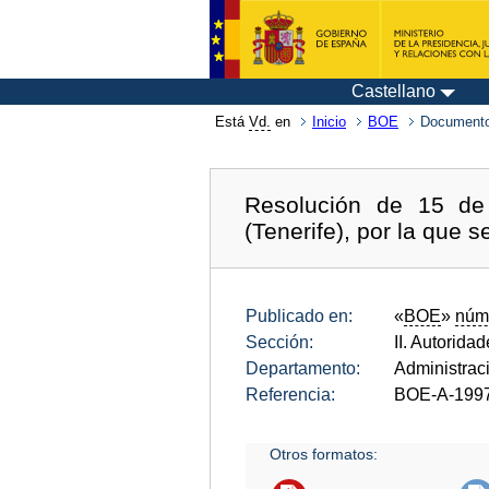
Castellano
Está
Vd.
en
Inicio
BOE
Documento
Resolución de 15 de
(Tenerife), por la que 
Publicado en:
«
BOE
»
núm
Sección:
II. Autorida
Departamento:
Administrac
Referencia:
BOE-A-199
Otros formatos: