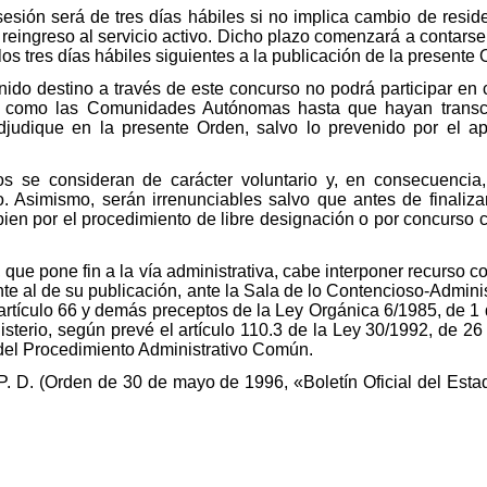
sesión será de tres días hábiles si no implica cambio de resid
eingreso al servicio activo. Dicho plazo comenzará a contarse a
los tres días hábiles siguientes a la publicación de la presente 
nido destino a través de este concurso no podrá participar e
do como las Comunidades Autónomas hasta que hayan transc
judique en la presente Orden, salvo lo prevenido por el apa
dos se consideran de carácter voluntario y, en consecuenci
. Asimismo, serán irrenunciables salvo que antes de finaliza
 bien por el procedimiento de libre designación o por concurso
 que pone fin a la vía administrativa, cabe interponer recurso c
nte al de su publicación, ante la Sala de lo Contencioso-Admini
rtículo 66 y demás preceptos de la Ley Orgánica 6/1985, de 1 de
isterio, según prevé el artículo 110.3 de la Ley 30/1992, de 2
 del Procedimiento Administrativo Común.
P. D. (Orden de 30 de mayo de 1996, «Boletín Oficial del Estad