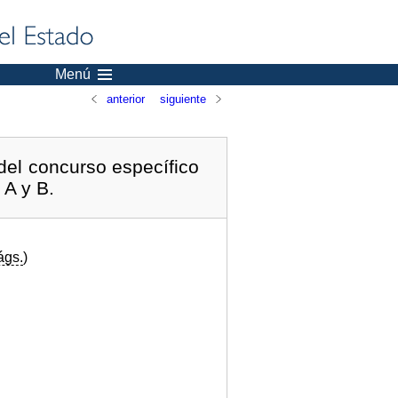
Menú
anterior
siguiente
del concurso específico
 A y B.
ágs.
)