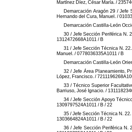
Martínez Díez, César María. / 2357
Demarcación Aragón 29 / Jefe Se
Hernando del Cura, Manuel. / 0103
Demarcación Castilla-León Occi
30 / Jefe Sección Periférica N. 20
1312472668A1011 / B
31 / Jefe Sección Técnica N. 22.
Manuel. / 0778036335A1011 / B
Demarcación Castilla-León Orien
32 / Jefe Área Planeamiento, Pro
López, Francisco. / 7211196268A100
33 / Técnico Superior Facultativ
Barriuso, José Ignacio. / 13111823
34 / Jefe Sección Apoyo Técnico 
1309797524A1011 / B / 22
35 / Jefe Sección Técnica N. 22. 
1303664824A1011 / B / 22
36 / Jefe Sección Periférica N. 2