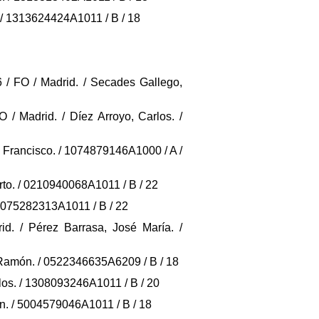
o. / 1313624424A1011 / B / 18
26 / FO / Madrid. / Secades Gallego,
O / Madrid. / Díez Arroyo, Carlos. /
az, Francisco. / 1074879146A1000 / A /
berto. / 0210940068A1011 / B / 22
 / 0075282313A1011 / B / 22
id. / Pérez Barrasa, José María. /
sé Ramón. / 0522346635A6209 / B / 18
arlos. / 1308093246A1011 / B / 20
quín. / 5004579046A1011 / B / 18