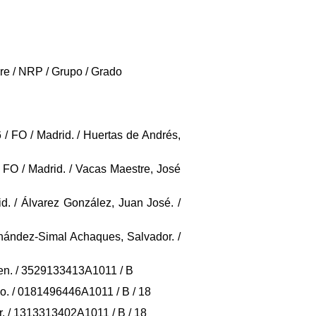
bre / NRP / Grupo / Grado
6 / FO / Madrid. / Huertas de Andrés,
 / FO / Madrid. / Vacas Maestre, José
id. / Álvarez González, Juan José. /
Fernández-Simal Achaques, Salvador. /
rmen. / 3529133413A1011 / B
enzo. / 0181496446A1011 / B / 18
ier. / 1313313402A1011 / B / 18