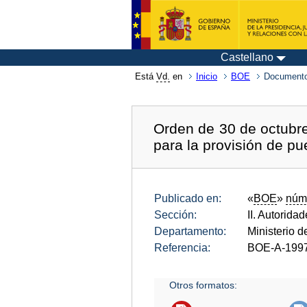
Castellano
Está
Vd.
en
Inicio
BOE
Documento
Orden de 30 de octubre
para la provisión de pu
Publicado en:
«
BOE
»
núm
Sección:
II. Autorida
Departamento:
Ministerio 
Referencia:
BOE-A-199
Otros formatos: