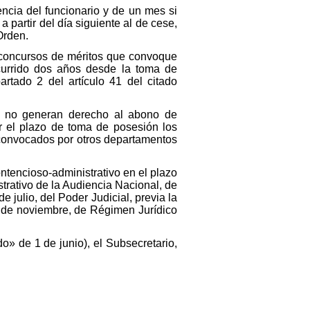
encia del funcionario y de un mes si
 partir del día siguiente al de cese,
Orden.
n concursos de méritos que convoque
urrido dos años desde la toma de
rtado 2 del artículo 41 del citado
a, no generan derecho al abono de
r el plazo de toma de posesión los
 convocados por otros departamentos
ontencioso-administrativo en el plazo
strativo de la Audiencia Nacional, de
 julio, del Poder Judicial, previa la
6 de noviembre, de Régimen Jurídico
o» de 1 de junio), el Subsecretario,