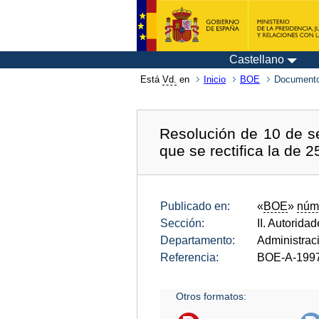
Castellano
Está
Vd.
en
Inicio
BOE
Documento
Resolución de 10 de s
que se rectifica la de 
Publicado en:
«
BOE
»
núm
Sección:
II. Autorida
Departamento:
Administrac
Referencia:
BOE-A-199
Otros formatos: