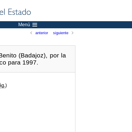
Menú
anterior
siguiente
nito (Badajoz), por la
ico para 1997.
ág.
)