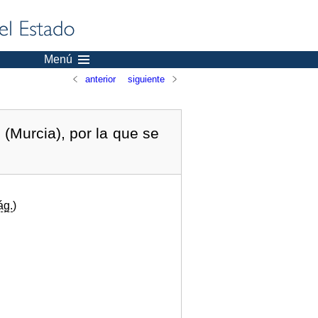
Menú
anterior
siguiente
(Murcia), por la que se
ág.
)