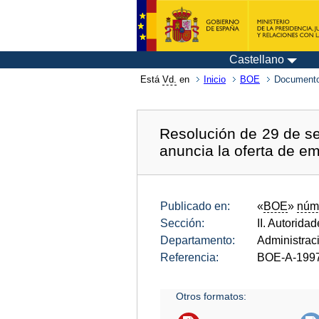
Castellano
Está
Vd.
en
Inicio
BOE
Documento
Resolución de 29 de se
anuncia la oferta de e
Publicado en:
«
BOE
»
núm
Sección:
II. Autorida
Departamento:
Administrac
Referencia:
BOE-A-199
Otros formatos: