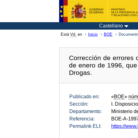
Castellano
Está
Vd.
en
Inicio
BOE
Documento
Corrección de errores 
de enero de 1996, que 
Drogas.
Publicado en:
«
BOE
»
núm
Sección:
I. Disposici
Departamento:
Ministerio de
Referencia:
BOE-A-199
Permalink ELI:
https://www