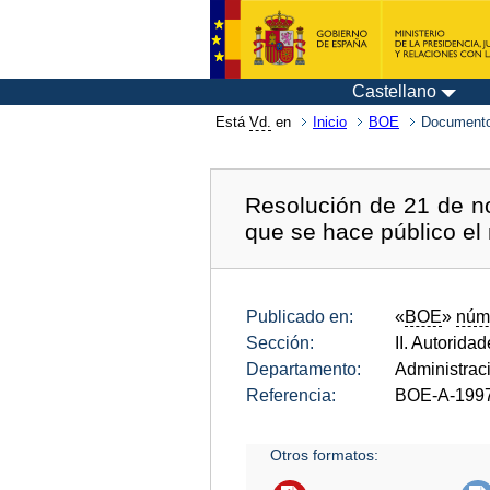
Castellano
Está
Vd.
en
Inicio
BOE
Documento
Resolución de 21 de n
que se hace público el
Publicado en:
«
BOE
»
núm
Sección:
II. Autorida
Departamento:
Administrac
Referencia:
BOE-A-199
Otros formatos: