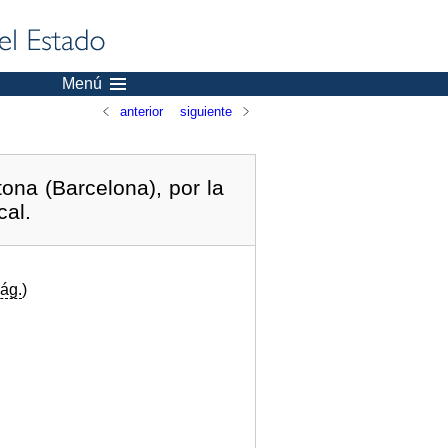
Menú
anterior
siguiente
na (Barcelona), por la
cal.
ág.
)