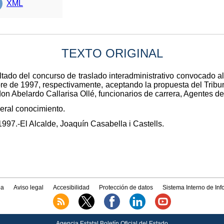
XML
TEXTO ORIGINAL
tado del concurso de traslado interadministrativo convocado a
bre de 1997, respectivamente, aceptando la propuesta del Tribun
n Abelardo Callarisa Ollé, funcionarios de carrera, Agentes de 
eral conocimiento.
997.-El Alcalde, Joaquín Casabella i Castells.
a
Aviso legal
Accesibilidad
Protección de datos
Sistema Interno de In
Agencia Estatal Boletín Oficial del Estado