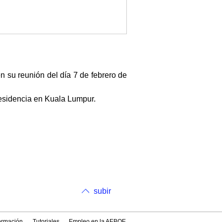
n su reunión del día 7 de febrero de
esidencia en Kuala Lumpur.
subir
formación
Tutoriales
Empleo en la AEBOE