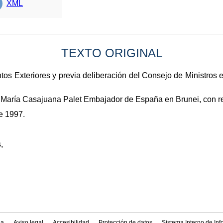
XML
TEXTO ORIGINAL
tos Exteriores y previa deliberación del Consejo de Ministros e
 María Casajuana Palet Embajador de España en Brunei, con r
e 1997.
,
a
Aviso legal
Accesibilidad
Protección de datos
Sistema Interno de In