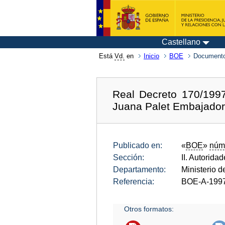
Castellano
Está
Vd.
en
Inicio
BOE
Documento
Real Decreto 170/1997
Juana Palet Embajador
Publicado en:
«
BOE
»
núm
Sección:
II. Autorida
Departamento:
Ministerio d
Referencia:
BOE-A-199
Otros formatos: