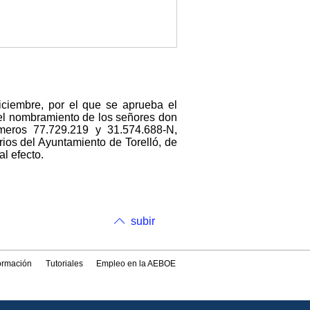
iciembre, por el que se aprueba el
 el nombramiento de los señores don
eros 77.729.219 y 31.574.688-N,
rios del Ayuntamiento de Torelló, de
l efecto.
subir
formación
Tutoriales
Empleo en la AEBOE