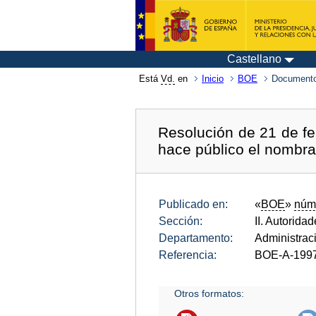
Castellano
Está
Vd.
en
Inicio
BOE
Documento
Resolución de 21 de fe
hace público el nombra
Publicado en:
«
BOE
»
núm
Sección:
II. Autorida
Departamento:
Administrac
Referencia:
BOE-A-199
Otros formatos: