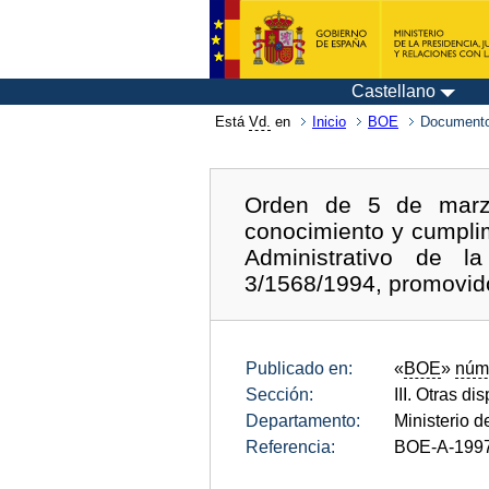
Castellano
Está
Vd.
en
Inicio
BOE
Documento
Orden de 5 de marzo
conocimiento y cumplim
Administrativo de la
3/1568/1994, promovido
Publicado en:
«
BOE
»
núm
Sección:
III. Otras di
Departamento:
Ministerio 
Referencia:
BOE-A-199