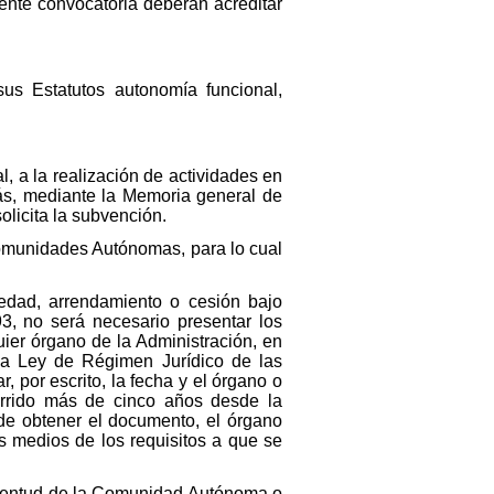
sente convocatoria deberán acreditar
sus Estatutos autonomía funcional,
l, a la realización de actividades en
más, mediante la Memoria general de
olicita la subvención.
Comunidades Autónomas, para lo cual
iedad, arrendamiento o cesión bajo
93, no será necesario presentar los
ier órgano de la Administración, en
 la Ley de Régimen Jurídico de las
 por escrito, la fecha y el órgano o
rrido más de cinco años desde la
 de obtener el documento, el órgano
os medios de los requisitos a que se
juventud de la Comunidad Autónoma o