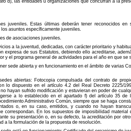
afo d), las entidades u organizaciones que concurran a la pre
nes juveniles. Estas últimas deberán tener reconocidos en 
 los asuntos específicamente juveniles.
es de asociaciones juveniles.
cios a la juventud, dedicadas, con carácter prioritario y habitua
ión expresa de sus Estatutos, debiendo ello acreditarse, ade
or y el programa general de actividades para el año en que se s
ner sede abierta y en funcionamiento en el ámbito de varias 
 sedes abiertas: Fotocopia compulsada del contrato de prop
con lo dispuesto en el artículo 4.2 del Real Decreto 2225/19
o hayan sufrido modificación y estuvieran en poder de cualqu
ogerse a lo establecido en el apartado f) del artículo 35 de
cedimiento Administrativo Común, siempre que se haga constar,
tados o, en su caso, emitidos, y cuando no hayan transcu
que correspondan. En los supuestos de imposibilidad material
tante su presentación o, en su defecto, la acreditación por otr
ad a la formulación de la propuesta de resolución.
la sede está en funcionamiento: Certificado del organismo de 