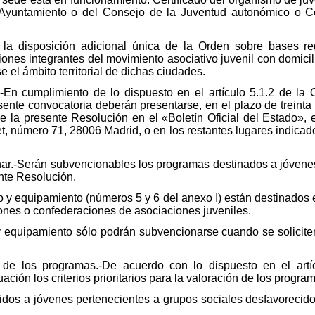
 Ayuntamiento o del Consejo de la Juventud autonómico o Co
 la disposición adicional única de la Orden sobre bases re
ones integrantes del movimiento asociativo juvenil con domicil
 el ámbito territorial de dichas ciudades.
.-En cumplimiento de lo dispuesto en el artículo 5.1.2 de la
esente convocatoria deberán presentarse, en el plazo de treinta 
e la presente Resolución en el «Boletín Oficial del Estado», en
t, número 71, 28006 Madrid, o en los restantes lugares indicad
r.-Serán subvencionables los programas destinados a jóvenes 
ente Resolución.
y equipamiento (números 5 y 6 del anexo I) están destinados 
ones o confederaciones de asociaciones juveniles.
y equipamiento sólo podrán subvencionarse cuando se solicite
ón de los programas.-De acuerdo con lo dispuesto en el art
ción los criterios prioritarios para la valoración de los program
igidos a jóvenes pertenecientes a grupos sociales desfavorecid