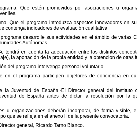
rograma: Que estén promovidos por asociaciones u organiz
veniles.
ama: Que el programa introduzca aspectos innovadores en su
ue contenga indicadores de evaluación cualitativa.
 programa desarrolle sus actividades en el ámbito de varia
omunidades Autónomas.
e tendrá en cuenta la adecuación entre los distintos concepto
aje), la aportación de la propia entidad y la obtención de otras 
ción del programa intervenga personal voluntario.
e en el programa participen objetores de conciencia en cum
e la Juventud de España.-El Director general del Instituto
ventud de España antes de dictar la resolución por la 
es u organizaciones deberán incorporar, de forma visible, en
o que se refleja en el anexo II de la presente convocatoria.
irector general, Ricardo Tarno Blanco.