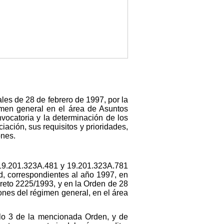
ales de 28 de febrero de 1997, por la
imen general en el área de Asuntos
vocatoria y la determinación de los
iación, sus requisitos y prioridades,
ones.
s 19.201.323A.481 y 19.201.323A.781
, correspondientes al año 1997, en
creto 2225/1993, y en la Orden de 28
ones del régimen general, en el área
ulo 3 de la mencionada Orden, y de