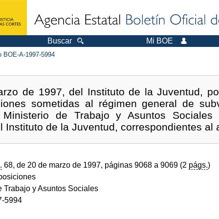
Buscar
Mi BOE
 BOE-A-1997-5994
rzo de 1997, del Instituto de la Juventud, po
iones sometidas al régimen general de sub
 Ministerio de Trabajo y Asuntos Sociale
el Instituto de la Juventud, correspondientes al
.
68, de 20 de marzo de 1997, páginas 9068 a 9069 (2
págs.
)
sposiciones
e Trabajo y Asuntos Sociales
7-5994