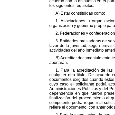
acuerdo con lo dispuesto en el párr
los siguientes requisitos:
A) Estar constituidas como:
1. Asociaciones u organizacio
organización y gobierno propio para
2. Federaciones y confederacion
3. Entidades prestadoras de servi
favor de la juventud, según previs
actividades del año inmediato anteri
B) Acreditar documentalmente te
aportarán:
1. Para la acreditación de las
cualquier otro título. De acuerdo 
documentos exigidos cuando éstos n
cuyo caso el solicitante podrá ac
Administraciones Públicas y del Pro
dependencia en que fueron presen
finalización del procedimiento al 
competente podrá requerir al solici
refiere el documento, con anteriorid
2. Para la acreditación de que 