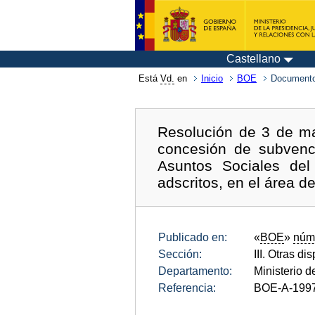
Castellano
Está
Vd.
en
Inicio
BOE
Documento
Resolución de 3 de ma
concesión de subvenc
Asuntos Sociales del
adscritos, en el área d
Publicado en:
«
BOE
»
núm
Sección:
III. Otras di
Departamento:
Ministerio d
Referencia:
BOE-A-199