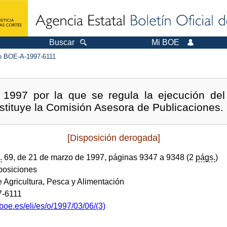
Buscar
Mi BOE
 BOE-A-1997-6111
997 por la que se regula la ejecución del 
tituye la Comisión Asesora de Publicaciones.
[Disposición derogada]
.
69, de 21 de marzo de 1997, páginas 9347 a 9348 (2
págs.
)
sposiciones
e Agricultura, Pesca y Alimentación
-6111
boe.es/eli/es/o/1997/03/06/(3)