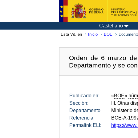
Castellano
Está
Vd.
en
Inicio
BOE
Documento
Orden de 6 marzo de 1
Departamento y se cons
Publicado en:
«
BOE
»
núm
Sección:
III. Otras di
Departamento:
Ministerio d
Referencia:
BOE-A-1997
Permalink ELI:
https://www.