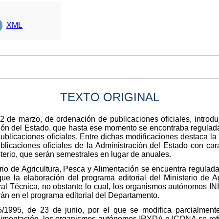
XML
TEXTO ORIGINAL
 de marzo, de ordenación de publicaciones oficiales, introdu
ración del Estado, que hasta ese momento se encontraba regulad
ublicaciones oficiales. Entre dichas modificaciones destaca l
blicaciones oficiales de la Administración del Estado con cará
terio, que serán semestrales en lugar de anuales.
terio de Agricultura, Pesca y Alimentación se encuentra regula
ue la elaboración del programa editorial del Ministerio de A
ral Técnica, no obstante lo cual, los organismos autónomos I
rán en el programa editorial del Departamento.
/1995, de 23 de junio, por el que se modifica parcialmente
y Alimentación, los organismos autónomos IRYDA e ICONA se re