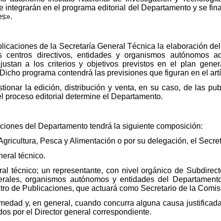
se integrarán en el programa editorial del Departamento y se fi
es».
licaciones de la Secretaría General Técnica la elaboración del
s centros directivos, entidades y organismos autónomos a
tan a los criterios y objetivos previstos en el plan genera
Dicho programa contendrá las previsiones que figuran en el artí
ionar la edición, distribución y venta, en su caso, de las publ
el proceso editorial determine el Departamento.
iones del Departamento tendrá la siguiente composición:
Agricultura, Pesca y Alimentación o por su delegación, el Secret
neral técnico.
ral técnico; un representante, con nivel orgánico de Subdirec
rales, organismos autónomos y entidades del Departamento; 
ntro de Publicaciones, que actuará como Secretario de la Comis
edad y, en general, cuando concurra alguna causa justificada,
os por el Director general correspondiente.