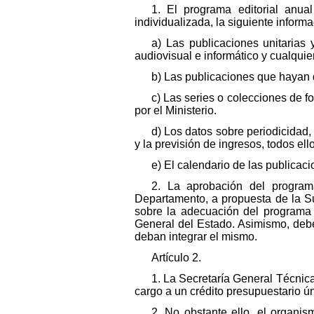
1. El programa editorial anua
individualizada, la siguiente informa
a) Las publicaciones unitarias y
audiovisual e informático y cualqui
b) Las publicaciones que hayan de
c) Las series o colecciones de fo
por el Ministerio.
d) Los datos sobre periodicidad,
y la previsión de ingresos, todos ell
e) El calendario de las publicaci
2. La aprobación del programa
Departamento, a propuesta de la Su
sobre la adecuación del programa a
General del Estado. Asimismo, debe
deban integrar el mismo.
Artículo 2.
1. La Secretaría General Técnica 
cargo a un crédito presupuestario 
2. No obstante ello, el organis