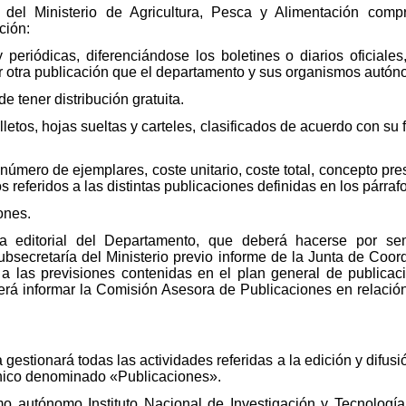
l del Ministerio de Agricultura, Pesca y Alimentación co
ción:
 periódicas, diferenciándose los boletines o diarios oficiales, 
er otra publicación que el departamento y sus organismos autóno
 tener distribución gratuita.
lletos, hojas sueltas y carteles, clasificados de acuerdo con su 
 número de ejemplares, coste unitario, coste total, concepto pre
os referidos a las distintas publicaciones definidas en los párraf
ones.
 editorial del Departamento, que deberá hacerse por seme
bsecretaría del Ministerio previo informe de la Junta de Coord
 las previsiones contenidas en el plan general de publicaci
rá informar la Comisión Asesora de Publicaciones en relació
gestionará todas las actividades referidas a la edición y difusi
único denominado «Publicaciones».
mo autónomo Instituto Nacional de Investigación y Tecnología 