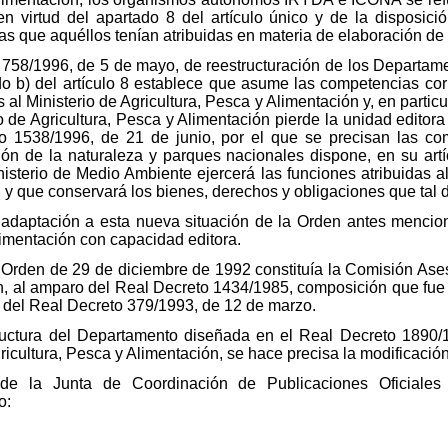
virtud del apartado 8 del artículo único y de la disposició
as que aquéllos tenían atribuidas en materia de elaboración de 
 758/1996, de 5 de mayo, de reestructuración de los Departamen
o b) del artículo 8 establece que asume las competencias co
 al Ministerio de Agricultura, Pesca y Alimentación y, en parti
o de Agricultura, Pesca y Alimentación pierde la unidad editora
o 1538/1996, de 21 de junio, por el que se precisan las co
ón de la naturaleza y parques nacionales dispone, en su art
isterio de Medio Ambiente ejercerá las funciones atribuidas a
 y que conservará los bienes, derechos y obligaciones que tal 
 adaptación a esta nueva situación de la Orden antes mencio
limentación con capacidad editora.
 la Orden de 29 de diciembre de 1992 constituía la Comisión Ase
ón, al amparo del Real Decreto 1434/1985, composición que fue
 6 del Real Decreto 379/1993, de 12 de marzo.
ructura del Departamento diseñada en el Real Decreto 1890/1
gricultura, Pesca y Alimentación, se hace precisa la modificaci
 de la Junta de Coordinación de Publicaciones Oficiales
o: