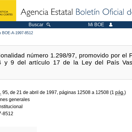
Buscar
Mi BOE
 BOE-A-1997-8512
ionalidad número 1.298/97, promovido por el 
4 y 9 del artículo 17 de la Ley del País V
.
95, de 21 de abril de 1997, páginas 12508 a 12508 (1
pág.
)
ones generales
stitucional
7-8512