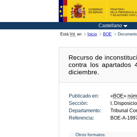
Castellano
Está
Vd.
en
Inicio
BOE
Documento
Recurso de inconstituc
contra los apartados 
diciembre.
Publicado en:
«
BOE
»
núm
Sección:
I. Disposici
Departamento:
Tribunal Con
Referencia:
BOE-A-199
Otros formatos: