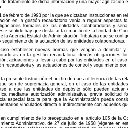
 de tratamiento de dicha información y una mayor agilización 
a.
 1 de febrero de 1993 por la que se dictaban instrucciones en r
ración en la gestión recaudatoria venía a regular aspectos f
bligaciones formales de las entidades colaboradoras y seña
este sentido hay que destacar la creación de la Unidad de Con
e la Agencia Estatal de Administración Tributaria que se conf
l y seguimiento de la actuación de las entidades colaboradoras.
iso establecer nuevas normas que vengan a delimitar y cl
boradoras en la gestión recaudatoria, demás obligaciones f
ión, actuaciones a llevar a cabo por las entidades en el caso 
ón recaudatoria y las actuaciones de control y seguimiento por 
la presente Instrucción el hecho de que a diferencia de las re
 que son de supremacía general, en el caso de las entidades
base a que las entidades de depósito sólo pueden actuar 
ca mediante autorización administrativa, previa solicitud f
a especial faculta para que la Administración pueda consi
ementarios vinculados directa e indirectamente con aquellos q
 en cumplimiento de lo preceptuado en el artículo 105 de la C
imiento Administrativo, de 27 de julio de 1958 (vigente en es