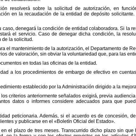
n resolverá sobre la solicitud de autorización, en funci
ción en la recaudación de la entidad de depósito solicitante. A
 caso, denegará la condición de entidad colaboradora. Si la re
tará el servicio. Caso de denegar dicha condición, la resol
de la solicitud.
ra el mantenimiento de la autorización, el Departamento de Re
rios de valoración, sin obviar la voluntariedad que, para las e
cumentos en todas las oficinas de la entidad.
tidad a los procedimientos de embargo de efectivo en cuentas
edimiento establecido por la Administración dirigido a la mejora
los criterios anteriormente señalados exigirá, previa audiencia
uantos datos o informes considere adecuados para que pueda
ntidad peticionaria. Además, si el acuerdo es de concesión, 
entes y publicarse en el «Boletín Oficial del Estado».
 en el plazo de tres meses. Transcurrido dicho plazo sin que
ud, en la forma y con los efectos previstos en los artículos 