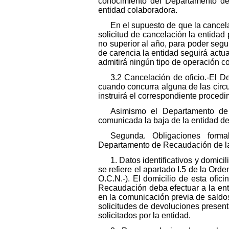
conocimiento del Departamento de
entidad colaboradora.
En el supuesto de que la cancela
solicitud de cancelación la entida
no superior al año, para poder segu
de carencia la entidad seguirá actu
admitirá ningún tipo de operación co
3.2 Cancelación de oficio.-El 
cuando concurra alguna de las circ
instruirá el correspondiente procedi
Asimismo el Departamento de
comunicada la baja de la entidad de
Segunda. Obligaciones forma
Departamento de Recaudación de la
1. Datos identificativos y domici
se refiere el apartado I.5 de la Ord
O.C.N.-). El domicilio de esta ofi
Recaudación deba efectuar a la enti
en la comunicación previa de saldos
solicitudes de devoluciones presen
solicitados por la entidad.