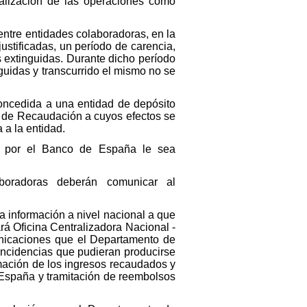
alización de las operaciones como
entre entidades colaboradoras, en la
stificadas, un período de carencia,
s extinguidas. Durante dicho período
guidas y transcurrido el mismo no se
oncedida a una entidad de depósito
l de Recaudación a cuyos efectos se
 a la entidad.
o por el Banco de España le sea
aboradoras deberán comunicar al
 la información a nivel nacional a que
rá Oficina Centralizadora Nacional -
municaciones que el Departamento de
 incidencias que pudieran producirse
rmación de los ingresos recaudados y
 España y tramitación de reembolsos