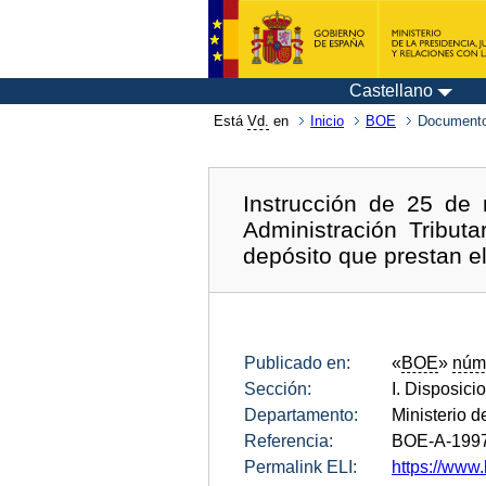
Castellano
Está
Vd.
en
Inicio
BOE
Documento
Instrucción de 25 de
Administración Tribut
depósito que prestan el
Publicado en:
«
BOE
»
núm
Sección:
I. Disposici
Departamento:
Ministerio 
Referencia:
BOE-A-199
Permalink ELI:
https://www.