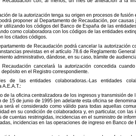
 Recaudación con, al menos, un mes de antelación a la fin
ción de la autorización tenga su origen en procesos de fusión 
d podrá proponer al Departamento de Recaudación, por causas ju
ir utilizando los códigos del Banco de España de las entidade
ando como colaboradora con los códigos de las entidades extin
n los citados códigos.
Departamento de Recaudación podrá cancelar la autorización c
unstancias previstas en el artículo 78.6 de Reglamento Genera
miento administrativo, dándose, en su caso, trámite de audiencia
 Recaudación cancelará la autorización concedida cuand
 depósito en el Registro correspondiente.
les de las entidades colaboradoras.-Las entidades col
 A.E.A.T.:
lio de la oficina centralizadora de los ingresos y transmisión de
en de 15 de junio de 1995 (en adelante esta oficina se denomina
cina será el considerado como válido para todas aquellas co
dad en su condición de colaboradora y, en particular, con las
 de cuentas restringidas, incidencias en el suministro de info
tadas, incidencias en las operaciones de ingreso en Banco de