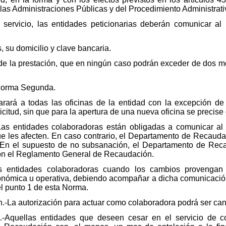
las Administraciones Públicas y del Procedimiento Administrat
l servicio, las entidades peticionarias deberán comunicar 
, su domicilio y clave bancaria.
e la prestación, que en ningún caso podrán exceder de dos me
a Norma Segunda.
rará a todas las oficinas de la entidad con la excepción de
citud, sin que para la apertura de una nueva oficina se precise 
as entidades colaboradoras están obligadas a comunicar a
 les afecten. En caso contrario, el Departamento de Recaudac
. En el supuesto de no subsanación, el Departamento de Rec
con el Reglamento General de Recaudación.
s entidades colaboradoras cuando los cambios provengan
nómica u operativa, debiendo acompañar a dicha comunicación l
l punto 1 de esta Norma.
n.-La autorización para actuar como colaboradora podrá ser can
d.-Aquellas entidades que deseen cesar en el servicio de c