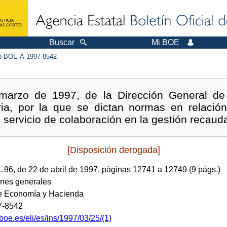
Buscar
Mi BOE
 BOE-A-1997-8542
 marzo de 1997, de la Dirección General de 
aria, por la que se dictan normas en relació
 servicio de colaboración en la gestión recauda
[Disposición derogada]
.
96, de 22 de abril de 1997, páginas 12741 a 12749 (9
págs.
)
ones generales
de Economía y Hacienda
7-8542
boe.es/eli/es/ins/1997/03/25/(1)