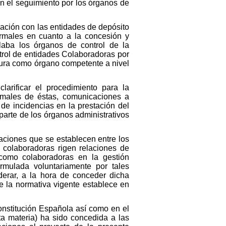
en el seguimiento por los órganos de
elación con las entidades de depósito
ormales en cuanto a la concesión y
laba los órganos de control de la
trol de entidades Colaboradoras por
igura como órgano competente a nivel
arificar el procedimiento para la
ormales de éstas, comunicaciones a
de incidencias en la prestación del
parte de los órganos administrativos
laciones que se establecen entre los
 colaboradoras rigen relaciones de
como colaboradoras en la gestión
ormulada voluntariamente por tales
derar, a la hora de conceder dicha
ue la normativa vigente establece en
onstitución Española así como en el
ta materia) ha sido concedida a las