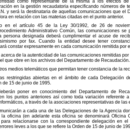
entidad como representante de la misma a los efectos de
ación en la gestión recaudatoria especificando números de te
C.N. y será la destinataria de aquellas comunicaciones que 
ora en relación con las materias citadas en el punto anterior.
o en el artículo 45 de la Ley 30/1992, de 26 de noviem
rocedimiento Administrativo Común, las comunicaciones se 
a persona designada deberá cumplimentar el acuse de recibo
imismo por fax. Cuando la entidad desee tener constanci
ará constar expresamente en cada comunicación remitida por e
 acerca de la autenticidad de las comunicaciones remitidas por 
el que obre en los archivos del Departamento de Recaudación.
e otros medios telemáticos que permitan tener constancia de la r
tas restringidas abiertas en el ámbito de cada Delegación de
n de 15 de junio de 1995.
deberán poner en conocimiento del Departamento de Reca
n los puntos anteriores así como toda variación referente a 
nformáticos, a través de la asociaciones representativas de las
omunicarán a cada una de las Delegaciones de la Agencia do
de la oficina (en adelante esta oficina se denominará Oficina 
d para relacionarse con la correspondiente delegación en e
errores leves a los que se refiere la Orden de 15 de junio de 19