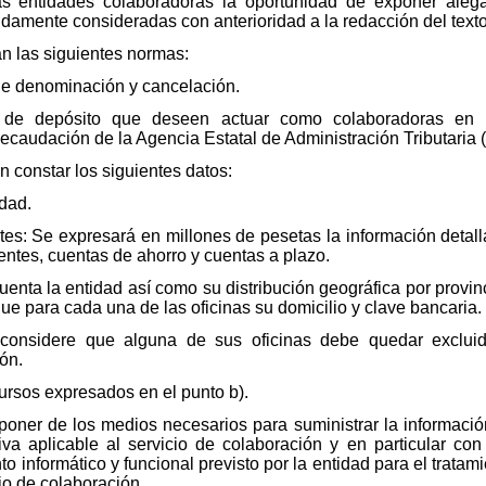
as entidades colaboradoras la oportunidad de exponer aleg
idamente consideradas con anterioridad a la redacción del texto 
an las siguientes normas:
de denominación y cancelación.
s de depósito que deseen actuar como colaboradoras en la
caudación de la Agencia Estatal de Administración Tributaria (
n constar los siguientes datos:
idad.
tes: Se expresará en millones de pesetas la información detal
entes, cuentas de ahorro y cuentas a plazo.
enta la entidad así como su distribución geográfica por provin
ue para cada una de las oficinas su domicilio y clave bancaria.
considere que alguna de sus oficinas debe quedar excluid
ón.
cursos expresados en el punto b).
poner de los medios necesarios para suministrar la informació
a aplicable al servicio de colaboración y en particular co
o informático y funcional previsto por la entidad para el tratam
io de colaboración.