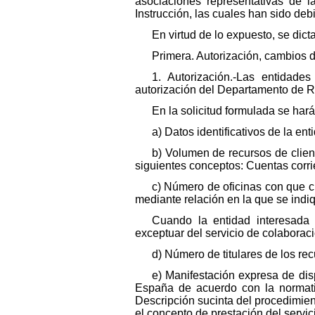
asociaciones representativas de l
Instrucción, las cuales han sido deb
En virtud de lo expuesto, se dict
Primera. Autorización, cambios 
1. Autorización.-Las entidade
autorización del Departamento de Re
En la solicitud formulada se hará
a) Datos identificativos de la ent
b) Volumen de recursos de clien
siguientes conceptos: Cuentas corri
c) Número de oficinas con que cu
mediante relación en la que se indiq
Cuando la entidad interesada 
exceptuar del servicio de colaboraci
d) Número de titulares de los re
e) Manifestación expresa de dis
España de acuerdo con la normativ
Descripción sucinta del procedimient
el concepto de prestación del servic