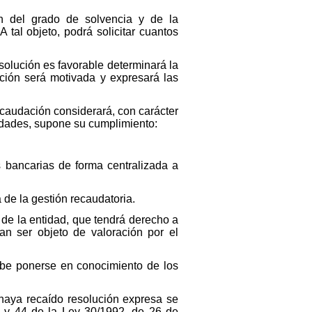
ón del grado de solvencia y de la
 tal objeto, podrá solicitar cuantos
solución es favorable determinará la
ución será motivada y expresará las
caudación considerará, con carácter
ntidades, supone su cumplimiento:
 bancarias de forma centralizada a
 de la gestión recaudatoria.
 de la entidad, que tendrá derecho a
n ser objeto de valoración por el
debe ponerse en conocimiento de los
 haya recaído resolución expresa se
43 y 44 de la Ley 30/1992, de 26 de