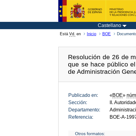
Castellano
Está
Vd.
en
Inicio
BOE
Documento
Resolución de 26 de ma
que se hace público el
de Administración Gene
Publicado en:
«
BOE
»
núm
Sección:
II. Autorida
Departamento:
Administrac
Referencia:
BOE-A-199
Otros formatos: