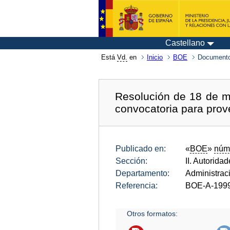
Castellano
Está
Vd.
en
Inicio
BOE
Documento
Resolución de 18 de ma
convocatoria para prov
Publicado en:
«
BOE
»
núm
Sección:
II. Autorida
Departamento:
Administrac
Referencia:
BOE-A-199
Otros formatos: